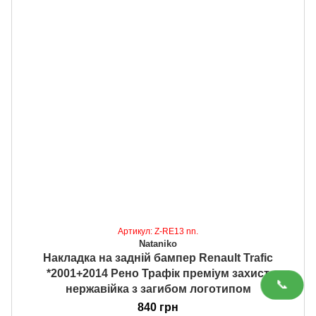
Артикул: Z-RE13 nn.
Nataniko
Накладка на задній бампер Renault Trafic
*2001+2014 Рено Трафік преміум захист
📞
нержавійка з загибом логотипом
840 грн