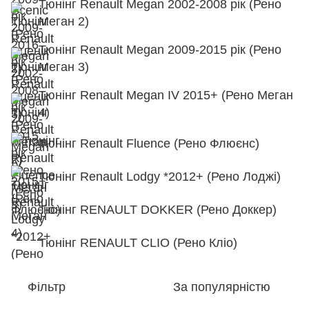
Тюнінг Renault Megan 2002-2008 рік (Рено
Меган 2)
Тюнінг Renault Megan 2009-2015 рік (Рено
Меган 3)
Тюнінг Renault Megan IV 2015+ (Рено Меган
4)
Тюнінг Renault Fluence (Рено Флюєнс)
Тюнінг Renault Lodgy *2012+ (Рено Лоджі)
Тюнінг RENAULT DOKKER (Рено Доккер)
Тюнінг RENAULT CLIO (Рено Кліо)
Фільтр
За популярністю