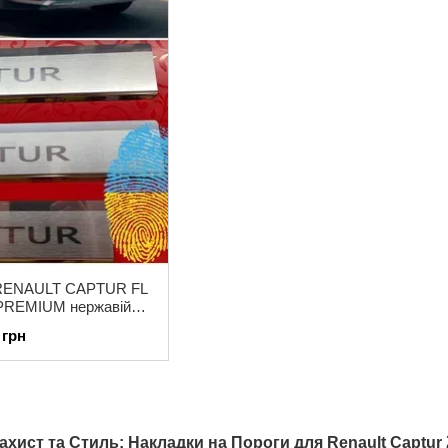
и RENAULT CAPTUR FL
 PREMIUM нержавійка
отипом 4одиниці
 грн
ахист та Стиль: Накладки на Пороги для Renault Captur