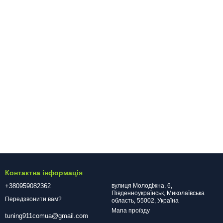
ь разом із Tuning911!
Контактна інформація
+380959082362
вулиця Молодіжна, 6,
Південноукраїнськ, Миколаївська
Передзвонити вам?
область, 55002, Україна
Мапа проїзду
tuning911comua@gmail.com