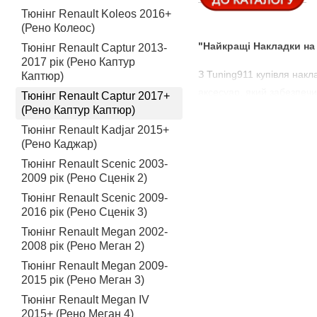
Тюнінг Renault Koleos 2016+
(Рено Колеос)
"Найкращі Накладки на
Тюнінг Renault Captur 2013-
2017 рік (Рено Каптур
З Tuning911 купівля накл
Каптюр)
аксесуар, який забезпечи
Тюнінг Renault Captur 2017+
(Рено Каптур Каптюр)
"Ціна, яка Робить Тюні
Тюнінг Renault Kadjar 2015+
Безпечний Та Конку
(Рено Каджар)
Ми вважаємо, що тюні
Тюнінг Renault Scenic 2003-
2009 рік (Рено Сценік 2)
Ефективний Захист
та ударів.
Тюнінг Renault Scenic 2009-
2016 рік (Рено Сценік 3)
Як Купити Накладки на
Тюнінг Renault Megan 2002-
2008 рік (Рено Меган 2)
Виберіть Дизайн за
Тюнінг Renault Megan 2009-
Додайте до Кошика
2015 рік (Рено Меган 3)
Оберіть Зручний Сп
Тюнінг Renault Megan IV
2015+ (Рено Меган 4)
Чекайте на Оновле