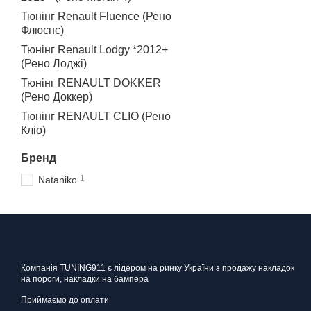
201
Тюнінг Renault Fluence (Рено
Renault Captur
Флюєнс)
Tuning911 дарує вашому а
Тюнінг Renault Lodgy *2012+
(Рено Лоджі)
Тюнінг RENAULT DOKKER
(Рено Доккер)
Тюнінг RENAULT CLIO (Рено
Кліо)
Бренд
1
Nataniko
Компанія TUNING911 є лідером на ринку України з продажу накладок
на пороги, накладки на бампера
Приймаємо до оплати