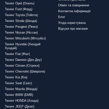
Тюнінг Opel (Опель)
Обмін та повернення
Тюнінг Ford (Форд)
Контактна інформація
Тюнінг Toyota (Тойота)
Блог
Тюнінг Skoda (Шкода)
Угода користувача
Тюнінг Peugeot (Пежо)
Відгуки про магазин
Тюнінг Nissan (Ніссан)
Тюнінг Mitsubishi (Мітсубісі)
Тюнінг Hyundai (Хюндай
Хундай)
Тюнінг Fiat (Фіат)
Тюнінг Daewoo (Део Деу)
Тюнінг Citroen (Сітроєн)
Тюнінг Chevrolet (Шевроле)
Тюнінг Kia (Кіа)
Тюнінг Seat (Сеат)
Тюнінг Mazda (Мазда)
Тюнінг BMW (БМВ)
Тюнінг HONDA (Хонда)
Тюнінг JEEP (Джип)