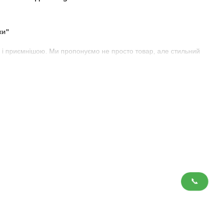
ки"
 і приємнішою. Ми пропонуємо не просто товар, але стильний
ід Tuning911"
р накладок на пороги за цінами, які приємно здивують вас.
кісних матеріалів, що забезпечує надійний захист від подряпин
2017+
пороги, які підійдуть саме до вашого Renault Captur
.
📞
іть той, який вам підходить.
римайте стильні та надійні накладки на пороги для вашого