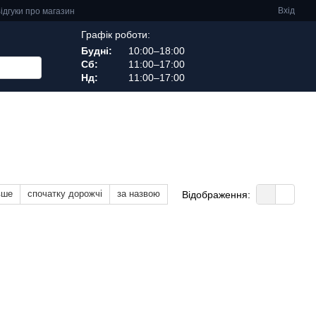
Вхід
ідгуки про магазин
Графік роботи:
Будні:
10:00–18:00
Сб:
11:00–17:00
Нд:
11:00–17:00
вше
спочатку дорожчі
за назвою
Відображення: