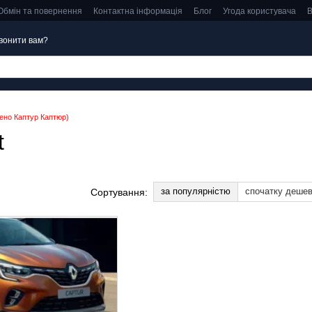
Обмін та повернення
Контактна інформація
Блог
Угода користувача
В
вонити вам?
Рено Каптур Каптюр)
t
за популярністю
спочатку деше
Сортування: