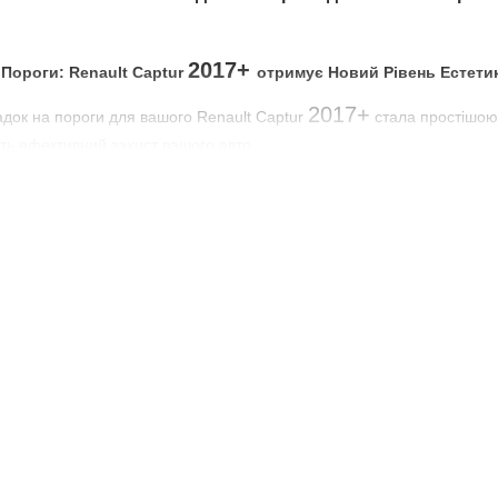
2017+
 Пороги: Renault Captur
отримує Новий Рівень Естети
2017+
адок на пороги для вашого Renault Captur
стала простішою
ть ефективний захист вашого авто.
2017+
нг Доступним: Накладки на Пороги для Renault Captur
в
рентоздатний Ціновий Діапазон:
Tuning911 пропонує широкий вибі
нг повинен бути доступним для кожного.
 Вашого Авто:
Накладки на пороги Tuning911 виготовлені з високоя
2017+
 Пороги для Renault Captur
від Tuning911?
 Своїм Смаком:
Перегляньте наш асортимент і оберіть накладки на 
:
Додайте обрані накладки до кошика та перевірте замовлення.
осіб Оплати:
Tuning911 пропонує різноманітні методи оплати. Обер
ний Вигляд Вашого Авто:
Після оплати очікуйте на доставку та от