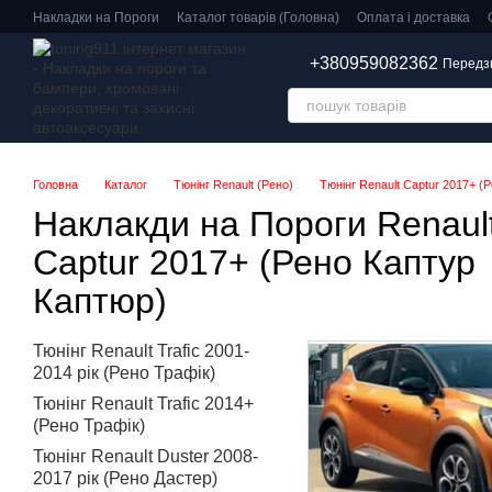
Перейти до основного контенту
Накладки на Пороги
Каталог товарів (Головна)
Оплата і доставка
+380959082362
Передз
Головна
Каталог
Тюнінг Renault (Рено)
Тюнінг Renault Captur 2017+ (
Наклакди на Пороги Renaul
Captur 2017+ (Рено Каптур
Каптюр)
Тюнінг Renault Trafic 2001-
2014 рік (Рено Трафік)
Тюнінг Renault Trafic 2014+
(Рено Трафік)
Тюнінг Renault Duster 2008-
2017 рік (Рено Дастер)