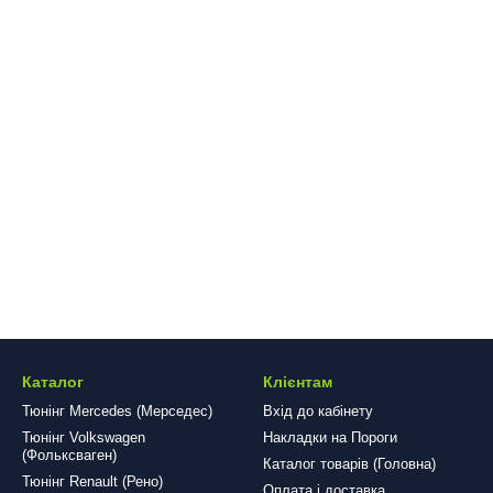
7+
.
вто не лише захист, але і неповторний стиль. Оберіть якість та стил
Каталог
Клієнтам
Тюнінг Mercedes (Мерседес)
Вхід до кабінету
Тюнінг Volkswagen
Накладки на Пороги
(Фольксваген)
Каталог товарів (Головна)
Тюнінг Renault (Рено)
Оплата і доставка