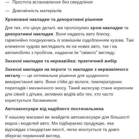
Простота встановлення без свердління
Довговічність матеріалів
Хромовані накладки та декоративні рішення
Для тих, хто цінує деталі, ми пропонуємо
хром накладки
та
декоративні накладки
. Вони надають авто блиску,
гармонійно поєднуючись із зовнішнім оздобленням кузова. Такі
елементи чудово виглядають як на нових авто, так і на
автомобілях з пробігом, надаючи їм "свіжого" вигляду.
Захисні накладки та нержавійка: практичний вибір
Захисні накладки на пороги
та
накладки з нержавіючого
металу
— це оптимальне рішення для щоденного
використання авто. Вони стійкі до вологи, температурних
перепадів і механічного зносу. Такий аксесуар стане корисним
для сімей з дітьми, активних водіїв або тих, хто часто
користується багажником.
Автоаксесуари від надійного постачальника
У нашому магазині ви знайдете автоаксесуари для більшості
марок і моделей авто. Ми підбираємо продукцію, яка
відповідає стандартам якості, легко монтується та довго
зберігає первинний вигляд.