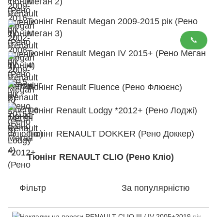
Меган 2)
Тюнінг Renault Megan 2009-2015 рік (Рено
Меган 3)
📞
Тюнінг Renault Megan IV 2015+ (Рено Меган
4)
Тюнінг Renault Fluence (Рено Флюєнс)
Тюнінг Renault Lodgy *2012+ (Рено Лоджі)
Тюнінг RENAULT DOKKER (Рено Доккер)
Тюнінг RENAULT CLIO (Рено Кліо)
Фільтр
За популярністю