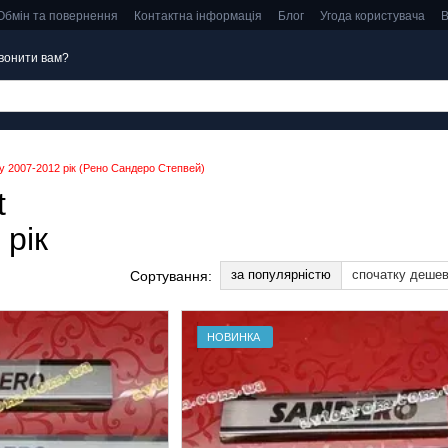
Обмін та повернення
Контактна інформація
Блог
Угода користувача
В
вонити вам?
y 2007-2012 рік (Рено Сандеро Степвей)
t
рік
за популярністю
спочатку деше
Сортування:
НОВИНКА