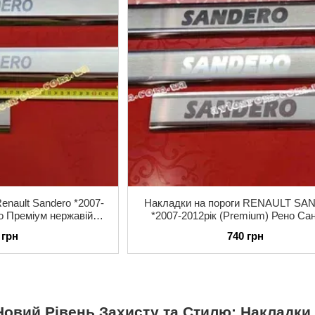
enault Sandero *2007-
Накладки на пороги RENAULT S
о Преміум нержавійка
*2007-2012рік (Premium) Рено Са
 4одиниці
нержавійка 4одиниці
 грн
740 грн
Новий Рівень Захисту та Стилю: Накладки 