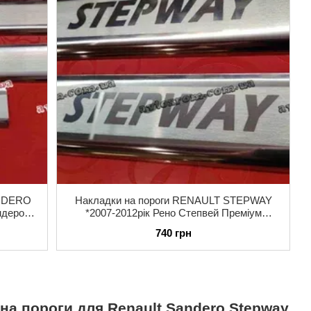
ANDERO
Накладки на пороги RENAULT STEPWAY
ндеро
*2007-2012рік Рено Степвей Преміум
Нержавійка з логотипом
740 грн
на пороги для Renault Sandero Stepway