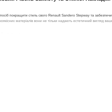
посіб покращити стиль свого Renault Sandero Stepway та забезпечи
коякісних матеріалів вони не тільки надають естетичний вигляд ваш
ь Доступною
акладок на пороги для Renault Sandero Stepway є їхня прийнятна ц
ення для тюнінгу свого транспортного засобу. Наші накладки вражаю
ля вашого Renault Sandero Stepway.
я Стилю та Захисту
для Renault Sandero Stepway - це не просто елемент декору, але і 
щаючи пороги від подряпин та ударів. Завдяки різноманіттю дизайнів 
альний стиль.
дорого, але Якісно
зпечити вас якісними накладками на пороги, залишаючи ціни при цьом
ром для власників Renault Sandero Stepway, які шукають високоякіс
 Зручність на Першому Місці