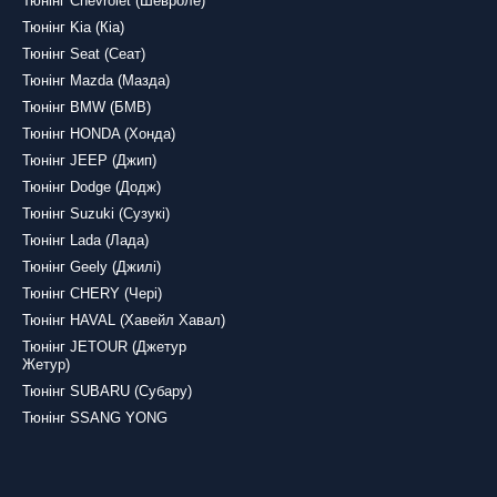
Тюнінг Chevrolet (Шевроле)
Тюнінг Kia (Кіа)
Тюнінг Seat (Сеат)
Тюнінг Mazda (Мазда)
Тюнінг BMW (БМВ)
Тюнінг HONDA (Хонда)
Тюнінг JEEP (Джип)
Тюнінг Dodge (Додж)
Тюнінг Suzuki (Сузукі)
Тюнінг Lada (Лада)
Тюнінг Geely (Джилі)
Тюнінг CHERY (Чері)
Тюнінг HAVAL (Хавейл Хавал)
Тюнінг JETOUR (Джетур
Жетур)
Тюнінг SUBARU (Субару)
Тюнінг SSANG YONG