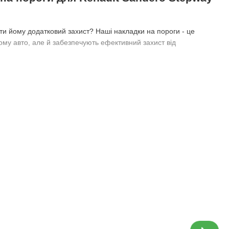
ти йому додатковий захист? Наші накладки на пороги - це
ому авто, але й забезпечують ефективний захист від
іна. Ми розуміємо, що багато власників автомобілів шукають
ть якістю, але не навантажують ваш бюджет, роблячи їх
частина тюнінгу вашого авто. Вони додають не лише стиль, але
та кольорів ви можете підібрати накладки, які ідеально
у доступними. Вони легкі в установці, міцні та надійні, і це
ний тюнінг за розумною ціною.