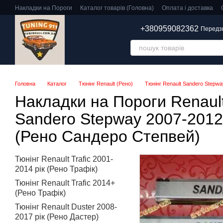
Перейти до основного контенту
Накладки на Пороги
Каталог товарів (Головна)
Оплата і доставка
+380959082362
Передз
Головна
Каталог
Тюнінг Renault (Рено)
Тюнінг Renault Sandero Stepwa
Накладки на Пороги Renaul
Sandero Stepway 2007-2012 
(Рено Сандеро Степвей)
Тюнінг Renault Trafic 2001-
2014 рік (Рено Трафік)
Тюнінг Renault Trafic 2014+
(Рено Трафік)
Тюнінг Renault Duster 2008-
2017 рік (Рено Дастер)