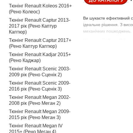
Тюнінг Renault Koleos 2016+
(Рено Колеос)
Ви шукаєте ефективний с
Тюнінг Renault Captur 2013-
ідеальне рішення. З висо
2017 рік (Рено Каптур
механічних пошкоджень.
Каптюр)
Тюнінг Renault Captur 2017+
Ціна, яка Робить Якіст
(Рено Каптур Каптюр)
Однією з переваг наших н
Тюнінг Renault Kadjar 2015+
недорогі, але якісні ріш
(Рено Каджар)
ідеальним доповненням д
Тюнінг Renault Scenic 2003-
Тюнінг Авто: Оновленн
2009 рік (Рено Сценік 2)
Наші накладки на пороги 
Тюнінг Renault Scenic 2009-
і функціональність, захи
2016 рік (Рено Сценік 3)
впишуться у ваш індивіду
Тюнінг Renault Megan 2002-
Накладки на Пороги: Не
2008 рік (Рено Меган 2)
Тюнінг Renault Megan 2009-
Наша головна мета - забе
2015 рік (Рено Меган 3)
робить їх відмінним вибо
Тюнінг Renault Megan IV
Швидка Доставка: Ваша
2015+ (Рено Меган 4)