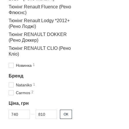
Ми розуміємо, наскільки
Тюнінг Renault Fluence (Рено
для Renault Sandero Ste
Флюєнс)
насолоджуватися їхнім с
Тюнінг Renault Lodgy *2012+
Оновіть свій Sandero 
(Рено Лоджі)
Закінчуючи, важливо підк
Тюнінг RENAULT DOKKER
вашого автомобіля. Додай
(Рено Доккер)
Замовте накладки на поро
Тюнінг RENAULT CLIO (Рено
Кліо)
1
Новинка
Бренд
1
Nataniko
2
Carmos
Ціна, грн
Від Ціна, грн
До Ціна, грн
ОК