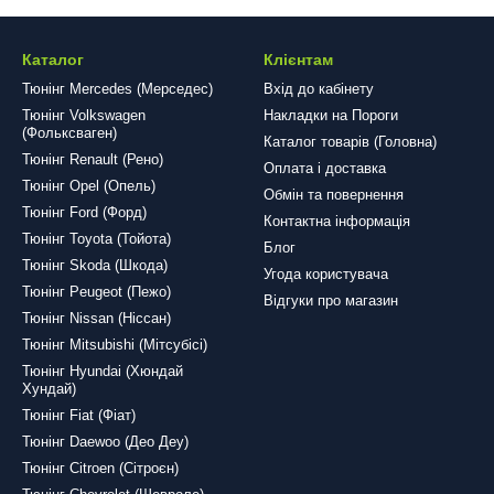
Каталог
Клієнтам
Тюнінг Mercedes (Мерседес)
Вхід до кабінету
Тюнінг Volkswagen
Накладки на Пороги
(Фольксваген)
Каталог товарів (Головна)
Тюнінг Renault (Рено)
Оплата і доставка
Тюнінг Opel (Опель)
Обмін та повернення
Тюнінг Ford (Форд)
Контактна інформація
Тюнінг Toyota (Тойота)
Блог
Тюнінг Skoda (Шкода)
Угода користувача
Тюнінг Peugeot (Пежо)
Відгуки про магазин
Тюнінг Nissan (Ніссан)
Тюнінг Mitsubishi (Мітсубісі)
Тюнінг Hyundai (Хюндай
Хундай)
Тюнінг Fiat (Фіат)
Тюнінг Daewoo (Део Деу)
Тюнінг Citroen (Сітроєн)