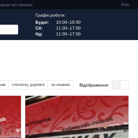
Вхід
ідгуки про магазин
Графік роботи:
Будні:
10:00–18:00
Сб:
11:00–17:00
Нд:
11:00–17:00
вше
спочатку дорожчі
за назвою
Відображення: