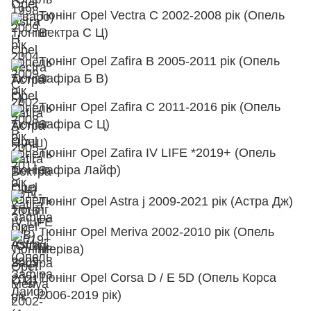
Тюнінг Opel Vectra C 2002-2008 рік (Опель
Вектра С Ц)
Тюнінг Opel Zafira B 2005-2011 рік (Опель
Зафіра Б В)
Тюнінг Opel Zafira C 2011-2016 рік (Опель
Зафіра С Ц)
Тюнінг Opel Zafira IV LIFE *2019+ (Опель
Зафіра Лайф)
Тюнінг Opel Astra j 2009-2021 рік (Астра Дж)
Тюнінг Opel Meriva 2002-2010 рік (Опель
Меріва)
Тюнінг Opel Corsa D / E 5D (Опель Корса
2006-2019 рік)