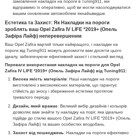
замовлення накладок на пороги в Tuning911, ми
відправимо їх оперативно, щоб ви могли насолоджуватися
вашим оновленим автомобілем якнайшвидше.
Естетика та Захист: Як Накладки на пороги
зроблять ваш Opel Zafira IV LIFE *2019+ (Опель
Зафіра Лайф) неперевершеним
Ваш Opel Zafira вартий тільки найкращого, і накладки на
пороги від Tuning911 можуть допомогти вам досягти цього
ідеалу, забезпечуючи ефективний захист і стильний вигляд.
Переваги використання накладок на пороги для Opel
Zafira IV LIFE *2019+ (Опель Зафіра Лайф) від Tuning911:
Висока якість матеріалів
: Наші накладки на пороги
виготовлені з високоякісних матеріалів, що гарантує
стійкість до зносу і збереження естетики протягом
тривалого періоду.
Дизайн, який вражає
: Великий вибір дизайнів і кольорів
дозволяє вам знайти ту накладку на поріг, яка ідеально
підійде до стилю вашого Opel Zafira IV LIFE *2019+ (Опель
Зафіра Лайф) та ваших особистих вподобань.
Захист від пошкоджень
: Накладки на пороги ефективно