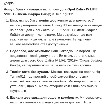
ударів.
Чому обрати накладки на пороги для Opel Zafira IV LIFE
*2019+ (Опель Зафіра Лайф) в Tuning911:
Ціна, яка робить тюнінг доступним для кожного
: У
нашому інтернет-магазині Tuning911 ви знайдете накладки
на пороги для Opel Zafira IV LIFE *2019+ (Опель Зафіра
Лайф) за доступними цінами. Ми розуміємо, що вам
важливо не лише якість, але і економія. Тепер тюнінг
вашого автомобіля став доступнішим.
Недорого, але стильно
: Наші накладки на пороги - це
поєднання якості і доступності. Ви отримаєте стильний
акцент для свого Opel Zafira IV LIFE *2019+ (Опель Зафіра
Лайф), не переплачуючи за це великої суми грошей.
Тюнінг авто без зусиль
: Монтаж накладок на пороги від
Tuning911 - це простий спосіб самостійно оновити
зовнішній вигляд вашого автомобіля. Ми надаємо легкість
установки, щоб ви могли створити свій стиль без зайвих
труднощів.
Швидка доставка для вашого комфорту
: Ми розуміємо,
наскільки важлива є швидка доставка для вас. Після