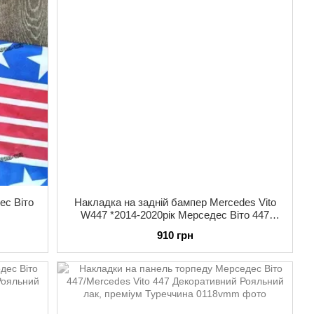
ес Віто
Накладка на задній бампер Mercedes Vito
W447 *2014-2020рік Мерседес Віто 447
Преміум Нержавійка з логотипом
910 грн