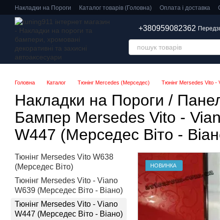
Перейти до основного контенту
Накладки на Пороги
Каталог товарів (Головна)
Оплата і доставка
+380959082362
Передз
Головна
Каталог
Тюнінг Mercedes (Мерседес)
Тюнінг Mersedes Vito -
Накладки на Пороги / Панел
Бампер Mersedes Vito - Via
W447 (Мерседес Віто - Віан
Тюнінг Mersedes Vito W638
НОВИНКА
(Мерседес Віто)
Тюнінг Mersedes Vito - Viano
W639 (Мерседес Віто - Віано)
Тюнінг Mersedes Vito - Viano
W447 (Мерседес Віто - Віано)