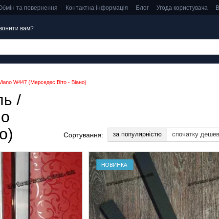
Обмін та повернення
Контактна інформація
Блог
Угода користувача
В
вонити вам?
 Viano W447 (Мерседес Віто - Віано)
ь /
no
о)
за популярністю
спочатку деше
Сортування:
НОВИНКА