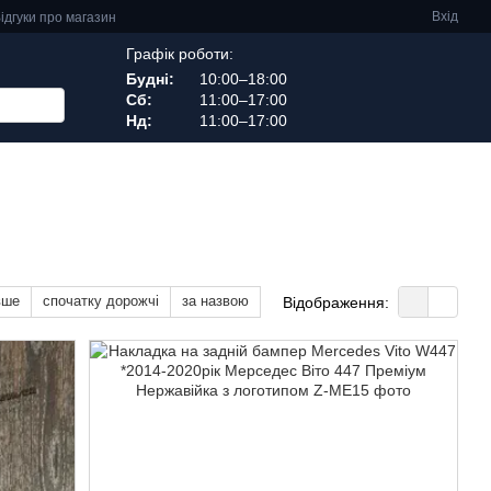
Вхід
ідгуки про магазин
Графік роботи:
Будні:
10:00–18:00
Сб:
11:00–17:00
Нд:
11:00–17:00
вше
спочатку дорожчі
за назвою
Відображення: