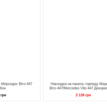
и Мерседес Віто 447
Накладки на панель торпеду Мер
рбон
Віто 447/Mercedes Vito 447 Декора
Рояльний лак
 грн
2 139 грн