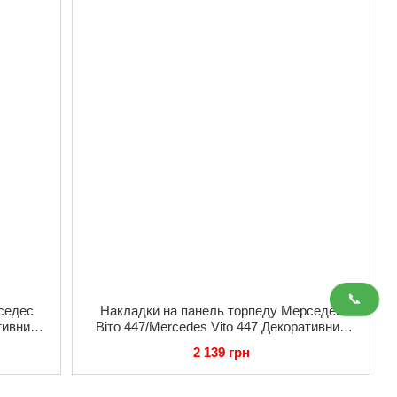
📞
седес
Накладки на панель торпеду Мерседес
тивний
Віто 447/Mercedes Vito 447 Декоративний
Рояльний лак, преміум Туреччина
2 139 грн