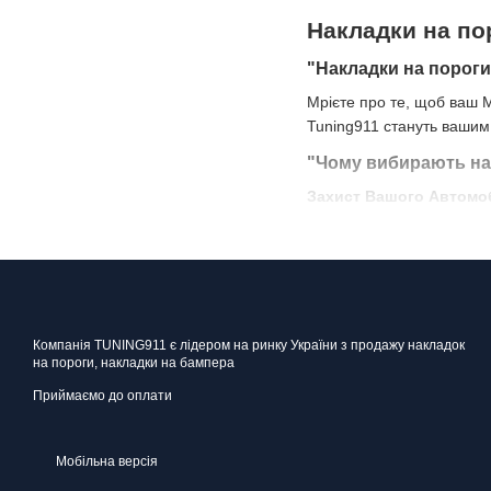
Накладки на по
"Накладки на пороги
Мрієте про те, щоб ваш 
Tuning911 стануть вашим 
"Чому вибирають нак
Захист Вашого Автомо
Наші накладки ефективно 
умовах інтенсивного вик
Стильний Дизайн
Накладки виготовлені з в
Компанія TUNING911 є лідером на ринку України з продажу накладок
Недорого та Вигідно
на пороги, накладки на бампера
Ми розуміємо, що якісний
Приймаємо до оплати
доступними для кожного 
Як купити накладки н
Мобільна версія
Купити накладки на порог