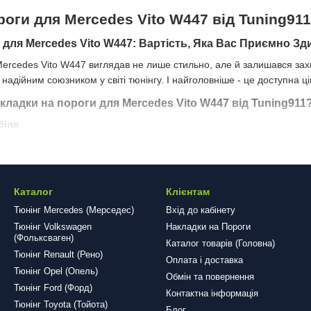
роги для Mercedes Vito W447 від Tuning91
 для Mercedes Vito W447: Вартість, Яка Вас Приємно Зд
Mercedes Vito W447 виглядав не лише стильно, але й залишався зах
надійним союзником у світі тюнінгу. І найголовніше - це доступна ц
ладки на пороги для Mercedes Vito W447 від Tuning911
біля
захищають пороги від подряпин та невеликих ударів. Вони створені 
ористання.
Каталог
Клієнтам
исокоякісних матеріалів і мають сучасний дизайн, який додасть ваш
Тюнінг Mercedes (Мерседес)
Вхід до кабінету
Тюнінг Volkswagen
Накладки на Пороги
(Фольксваген)
Каталог товарів (Головна)
 тюнінг не повинен обтяжувати ваш бюджет. Тому Tuning911 пропону
Тюнінг Renault (Рено)
власника Mercedes Vito W447.
Оплата і доставка
Тюнінг Opel (Опель)
Обмін та повернення
а пороги для Mercedes Vito W447 від Tuning911?
Тюнінг Ford (Форд)
Контактна інформація
и від Tuning911 - просто. Оберіть необхідний товар на нашому сайті
Тюнінг Toyota (Тойота)
Блог