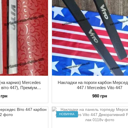
(на карниз) Mercedes
Накладки на пороги карбон Мерсед
 віто 447), Преміум
447 / Mercedes Vito 447
авійка
 грн
980 грн
НОВИНКА