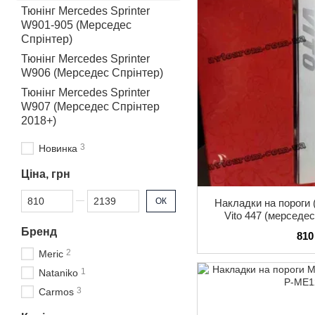
Тюнінг Mercedes Sprinter
W901-905 (Мерседес
Спрінтер)
Тюнінг Mercedes Sprinter
W906 (Мерседес Спрінтер)
Тюнінг Mercedes Sprinter
W907 (Мерседес Спрінтер
2018+)
3
Новинка
Ціна, грн
Від Ціна, грн
До Ціна, грн
ОК
Накладки на пороги 
Vito 447 (мерседес
нерж
Бренд
810
2
Meric
1
Nataniko
3
Carmos