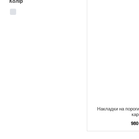
Колір
Накладки на порог
ка
980