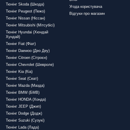
ий рівень обслуговування.
Тюнінг Skoda (Шкода)
Угода користувача
Тюнінг Peugeot (Пежо)
вій Mercedes Vito W447 стильним та захищеним від Tuning911!
Відгуки про магазин
Тюнінг Nissan (Ніссан)
Тюнінг Mitsubishi (Мітсубісі)
Тюнінг Hyundai (Хюндай
Хундай)
Тюнінг Fiat (Фіат)
Тюнінг Daewoo (Део Деу)
Тюнінг Citroen (Сітроєн)
Тюнінг Chevrolet (Шевроле)
Тюнінг Kia (Кіа)
Тюнінг Seat (Сеат)
Тюнінг Mazda (Мазда)
Тюнінг BMW (БМВ)
Тюнінг HONDA (Хонда)
Тюнінг JEEP (Джип)
Тюнінг Dodge (Додж)
Тюнінг Suzuki (Сузукі)
Тюнінг Lada (Лада)