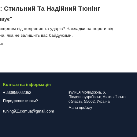
1: Стильний Та Надійний Тюнінг
ивує"
ищеним від подряпин та ударів? Накладки на пороги від
іна, яка не залишить вас байдужими.
?"
так, щоб зберігати ваш автомобіль в ідеальному стані навіть в
Контактна інформація
ому Mercedes Vito W447 елегантності та стилю.
+380959082362
вулиця Молодіжна, 6,
Південноукраїнськ, Миколаївська
Передзвонити вам?
область, 55002, Україна
є найкращі ціни на накладки на пороги, роблячи їх
Мапа проїзду
tuning911comua@gmail.com
, додайте його в кошик і здійсніть замовлення. Ми гарантуємо