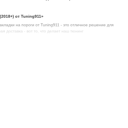
2018+) от Tuning911»
акладки на пороги от Tuning911 - это отличное решение для
ая доставка - вот то, что делает наш тюнинг
»
ваш автомобиль от царапин и легких ударов, сохраняя его
предлагаем лучшие цены на накладки на пороги для
ставку, чтобы вы могли быстрее наслаждаться новым обликом