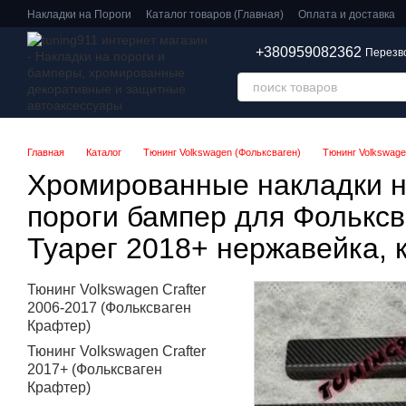
Перейти к основному контенту
Накладки на Пороги
Каталог товаров (Главная)
Оплата и доставка
+380959082362
Перезв
Главная
Каталог
Тюнинг Volkswagen (Фольксваген)
Тюнинг Volkswagen
Хромированные накладки 
пороги бампер для Фольксв
Туарег 2018+ нержавейка, 
Тюнинг Volkswagen Crafter
2006-2017 (Фольксваген
Крафтер)
Тюнинг Volkswagen Crafter
2017+ (Фольксваген
Крафтер)