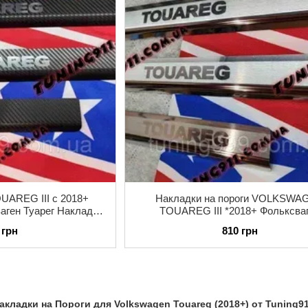
AREG III с 2018+
Накладки на пороги VOLKSWA
аген Туарег Накладки
TOUAREG III *2018+ Фольксва
 Карбон Premium
Вольксваген Туарег Премиум Нерж
 грн
810 грн
комплект
акладки на Пороги для Volkswagen Touareg (2018+) от Tuning