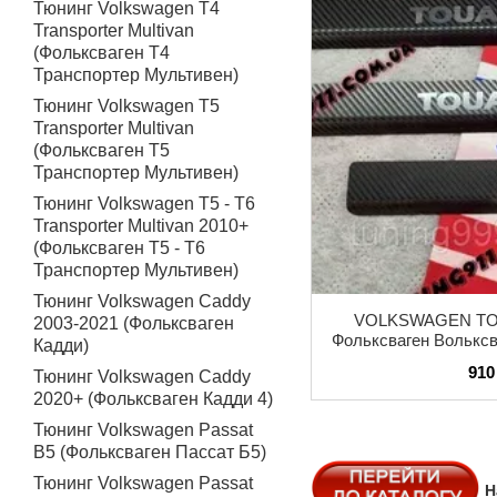
Тюнинг Volkswagen T4
Transporter Multivan
(Фольксваген Т4
Транспортер Мультивен)
Тюнинг Volkswagen T5
Transporter Multivan
(Фольксваген Т5
Транспортер Мультивен)
Тюнинг Volkswagen T5 - T6
Transporter Multivan 2010+
(Фольксваген Т5 - Т6
Транспортер Мультивен)
Тюнинг Volkswagen Caddy
VOLKSWAGEN TOU
2003-2021 (Фольксваген
Фольксваген Вольксв
Кадди)
на пороги под
910
Тюнинг Volkswagen Caddy
2020+ (Фольксваген Кадди 4)
Тюнинг Volkswagen Passat
B5 (Фольксваген Пассат Б5)
Тюнинг Volkswagen Passat
Н