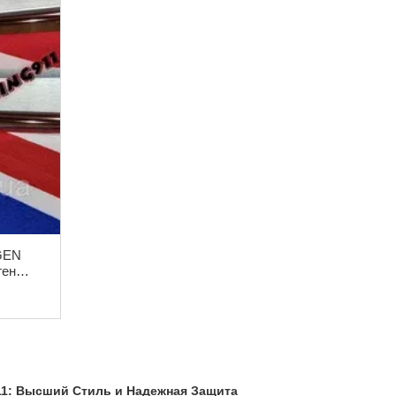
GEN
ген
авейка
911: Высший Стиль и Надежная Защита