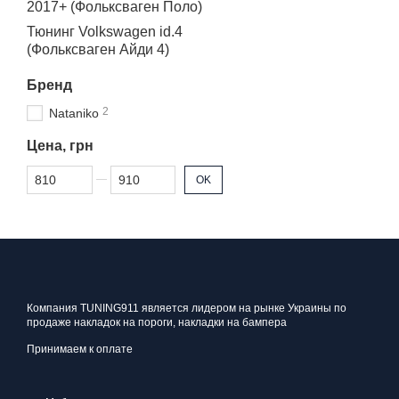
2017+ (Фольксваген Поло)
Тюнинг Volkswagen id.4
(Фольксваген Айди 4)
Бренд
2
Nataniko
Цена, грн
От Цена, грн
До Цена, грн
OK
Компания TUNING911 является лидером на рынке Украины по
продаже накладок на пороги, накладки на бампера
Принимаем к оплате