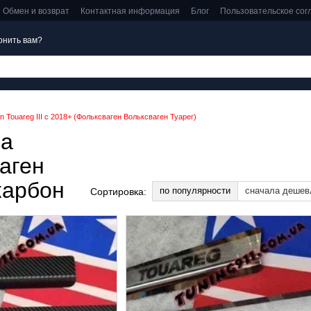
Обмен и возврат
Контактная информация
Блог
Пользовательское со
онить вам?
 Touareg III с 2018+ (Фольксваген Вольксваген Туарег)
на
аген
карбон
по популярности
сначала дешев
Сортировка: