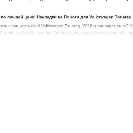
о лучшей цене: Накладки на Пороги для Volkswagen Touareg (
асить и защитить свой Volkswagen Touareg (2018+) одновременно? Н
ь, стиль и доступные цены. Удобная цена, высокое качество и быстр
дки на Пороги для Volkswagen Touareg (2018+) от Tuning911?
ашего Touareg (2018+)
 - это не просто стильный аксессуар. Они гарантированно защитят 
кое Качество Тюнинга
чественный тюнинг должен быть доступен для каждого. Поэтому мы 
8+), не компрометируя качество.
 Вашего Комфорта
не всегда приятно. Поэтому наша команда гарантирует быструю до
 Пороги для Volkswagen Touareg (2018+) от Tuning911?