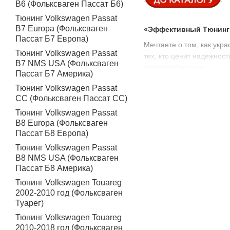
B6 (Фольксваген Пассат Б6)
Тюнинг Volkswagen Passat
B7 Europa (Фольксваген
«Эффективный Тюнинг п
Пассат Б7 Европа)
Мечтаете о том, как укр
Тюнинг Volkswagen Passat
тех, кто ценит надежност
B7 NMS USA (Фольксваген
непревзойденным.
Пассат Б7 Америка)
«Почему выбрать Накла
Тюнинг Volkswagen Passat
CC (Фольксваген Пассат СС)
Идеальная Защита для В
Тюнинг Volkswagen Passat
Наши накладки на пороги
B8 Europa (Фольксваген
первозданный вид.
Пассат Б8 Европа)
Доступная Цена и Высо
Тюнинг Volkswagen Passat
Tuning911 верит, что ка
B8 NMS USA (Фольксваген
Пассат Б8 Америка)
Volkswagen Touareg (201
Тюнинг Volkswagen Touareg
Быстрая Доставка для
2002-2010 год (Фольксваген
Мы понимаем, что ждать 
Туарег)
своего Touareg.
Тюнинг Volkswagen Touareg
Как Купить Накладки на
2010-2018 год (Фольксваген