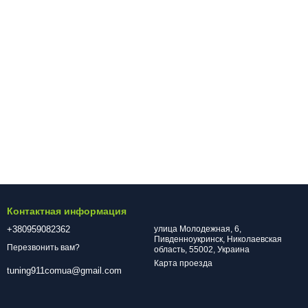
Контактная информация
+380959082362
улица Молодежная, 6,
Пивденноукринск, Николаевская
Перезвонить вам?
область, 55002, Украина
Карта проезда
tuning911comua@gmail.com