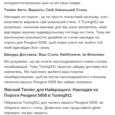
конкурентоспроможні ціни на всі наші товари.
Тюнінг Авто: Виразіть Свій Унікальний Стиль
Накладки на пороги - це не просто тюнінговий аксесуар, але і
можливість виразити свій унікальний стиль. У Tuning911 ми
розуміємо, наскільки важливо для вас мати автомобіль, який
відповідає вашому індивідуальному погляду на стиль. Тому ми
пропонуємо різноманіття дизайнів та стилів накладок на
пороги для Peugeot 5008, щоб кожен клієнт міг знайти той,
який відповідає його смаку.
Швидка Доставка: Ваш Стиль Найближче, як Можливо
Ми розуміємо, що ви хочете насолоджуватися новим стилем
якнайшвидше. Тому Tuning911 гарантує швидку доставку всіх
замовлень. Ми прагнемо зробити ваші покупки
якнайзручнішими, щоб ви могли насолоджуватися стильним
тюнінгом вашого Peugeot 5008 без зайвих затримок.
Якісний Тюнінг для Найкращого: Накладки на
Пороги Peugeot 5008 в Tuning911
Обираючи Tuning911 для тюнінгу вашого Peugeot 5008, ви
обираєте якість і стиль. Дозвольте нам представити деякі
переваги, які вас чекають: