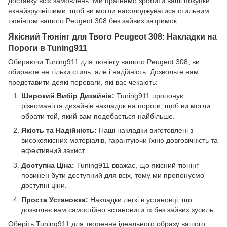
доставку всіх замовлень. Ми прагнемо зробити ваші покупки
якнайзручнішими, щоб ви могли насолоджуватися стильним
тюнінгом вашого Peugeot 308 без зайвих затримок.
Якісний Тюнінг для Твого Peugeot 308: Накладки на
Пороги в Tuning911
Обираючи Tuning911 для тюнінгу вашого Peugeot 308, ви
обираєте не тільки стиль, але і надійність. Дозвольте нам
представити деякі переваги, які вас чекають:
Широкий Вибір Дизайнів:
Tuning911 пропонує
різноманіття дизайнів накладок на пороги, щоб ви могли
обрати той, який вам подобається найбільше.
Якість та Надійність:
Наші накладки виготовлені з
високоякісних матеріалів, гарантуючи їхню довговічність та
ефективний захист.
Доступна Ціна:
Tuning911 вважає, що якісний тюнінг
повинен бути доступний для всіх, тому ми пропонуємо
доступні ціни.
Проста Установка:
Накладки легкі в установці, що
дозволяє вам самостійно встановити їх без зайвих зусиль.
Оберіть Tuning911 для творення ідеального образу вашого