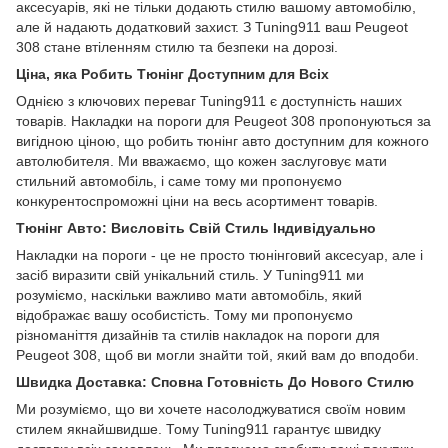
аксесуарів, які не тільки додають стилю вашому автомобілю,
але й надають додатковий захист. З Tuning911 ваш Peugeot
308 стане втіленням стилю та безпеки на дорозі.
Ціна, яка Робить Тюнінг Доступним для Всіх
Однією з ключових переваг Tuning911 є доступність наших
товарів. Накладки на пороги для Peugeot 308 пропонуються за
вигідною ціною, що робить тюнінг авто доступним для кожного
автолюбителя. Ми вважаємо, що кожен заслуговує мати
стильний автомобіль, і саме тому ми пропонуємо
конкурентоспроможні ціни на весь асортимент товарів.
Тюнінг Авто: Висловіть Свій Стиль Індивідуально
Накладки на пороги - це не просто тюнінговий аксесуар, але і
засіб виразити свій унікальний стиль. У Tuning911 ми
розуміємо, наскільки важливо мати автомобіль, який
відображає вашу особистість. Тому ми пропонуємо
різноманіття дизайнів та стилів накладок на пороги для
Peugeot 308, щоб ви могли знайти той, який вам до вподоби.
Швидка Доставка: Сповна Готовність До Нового Стилю
Ми розуміємо, що ви хочете насолоджуватися своїм новим
стилем якнайшвидше. Тому Tuning911 гарантує швидку