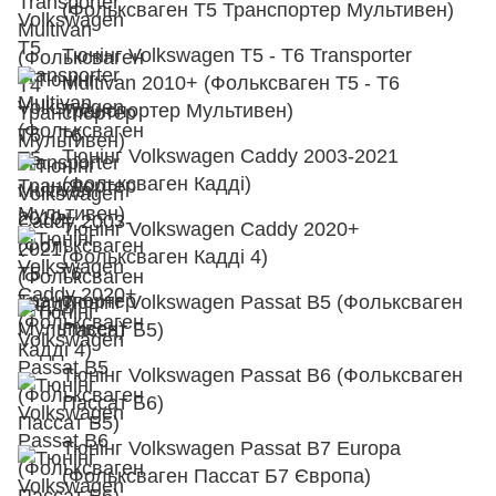
(Фольксваген Т5 Транспортер Мультивен)
Тюнінг Volkswagen T5 - T6 Transporter
Multivan 2010+ (Фольксваген Т5 - Т6
Транспортер Мультивен)
Тюнінг Volkswagen Caddy 2003-2021
(Фольксваген Кадді)
Тюнінг Volkswagen Caddy 2020+
(Фольксваген Кадді 4)
Тюнінг Volkswagen Passat B5 (Фольксваген
Пассат Б5)
Тюнінг Volkswagen Passat B6 (Фольксваген
Пассат Б6)
Тюнінг Volkswagen Passat B7 Europa
(Фольксваген Пассат Б7 Європа)