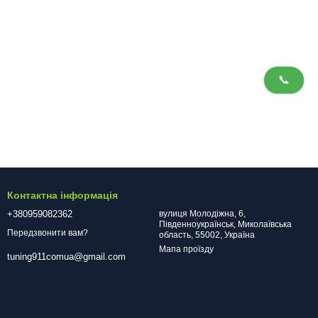
📞
Контактна інформація
+380959082362
вулиця Молодіжна, 6,
Південноукраїнськ, Миколаївська
Передзвонити вам?
область, 55002, Україна
Мапа проїзду
tuning911comua@gmail.com