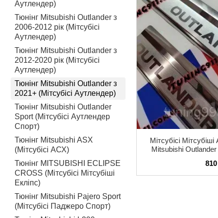
Аутлендер)
Тюнінг Mitsubishi Outlander з
2006-2012 рік (Мітсубісі
Аутлендер)
Тюнінг Mitsubishi Outlander з
2012-2020 рік (Мітсубісі
Аутлендер)
Тюнінг Mitsubishi Outlander з
2021+ (Мітсубісі Аутлендер)
Тюнінг Mitsubishi Outlander
Sport (Мітсубісі Аутлендер
Спорт)
Тюнінг Mitsubishi ASX
Мітсубісі Мітсубіші
Mitsubishi Outlande
(Мітсубісі АСХ)
Premium Нержавійка
810
Тюнінг MITSUBISHI ECLIPSE
CROSS (Мітсубісі Мітсубіші
Екліпс)
Тюнінг Mitsubishi Pajero Sport
(Мітсубісі Паджеро Спорт)