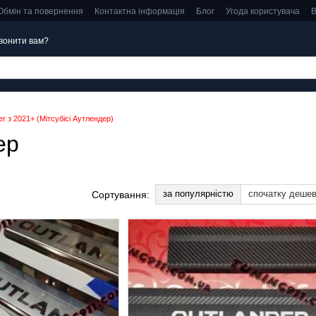
Обмін та повернення
Контактна інформація
Блог
Угода користувача
В
вонити вам?
er з 2021+ (Мітсубісі Аутлендер)
ер
за популярністю
спочатку деше
Сортування: