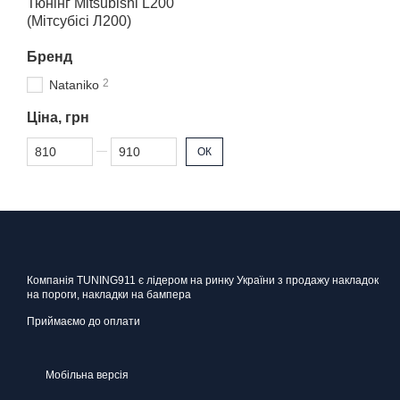
Тюнінг Mitsubishi L200
(Мітсубісі Л200)
Бренд
2
Nataniko
Ціна, грн
Від Ціна, грн
До Ціна, грн
ОК
Компанія TUNING911 є лідером на ринку України з продажу накладок
на пороги, накладки на бампера
Приймаємо до оплати
Мобільна версія