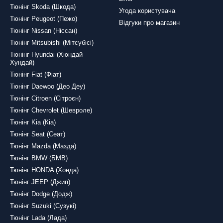
Тюнінг Skoda (Шкода)
Угода користувача
Тюнінг Peugeot (Пежо)
Відгуки про магазин
Тюнінг Nissan (Ніссан)
Тюнінг Mitsubishi (Мітсубісі)
Тюнінг Hyundai (Хюндай
Хундай)
Тюнінг Fiat (Фіат)
Тюнінг Daewoo (Део Деу)
Тюнінг Citroen (Сітроєн)
Тюнінг Chevrolet (Шевроле)
Тюнінг Kia (Кіа)
Тюнінг Seat (Сеат)
Тюнінг Mazda (Мазда)
Тюнінг BMW (БМВ)
Тюнінг HONDA (Хонда)
Тюнінг JEEP (Джип)
Тюнінг Dodge (Додж)
Тюнінг Suzuki (Сузукі)
Тюнінг Lada (Лада)