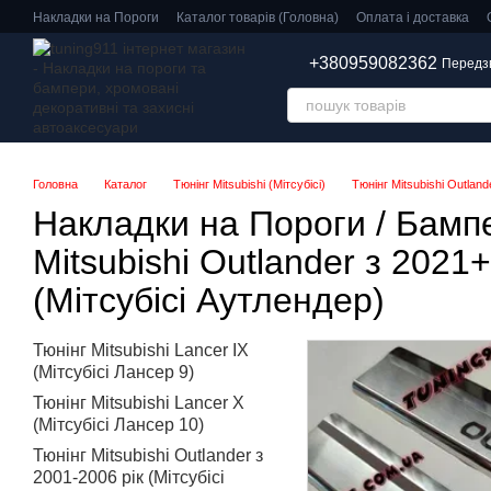
Перейти до основного контенту
Накладки на Пороги
Каталог товарів (Головна)
Оплата і доставка
+380959082362
Передз
Головна
Каталог
Тюнінг Mitsubishi (Мітсубісі)
Тюнінг Mitsubishi Outland
Накладки на Пороги / Бамп
Mitsubishi Outlander з 2021+
(Мітсубісі Аутлендер)
Тюнінг Mitsubishi Lancer IX
(Мітсубісі Лансер 9)
Тюнінг Mitsubishi Lancer X
(Мітсубісі Лансер 10)
Тюнінг Mitsubishi Outlander з
2001-2006 рік (Мітсубісі