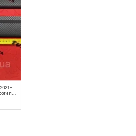
*2021+
роги під
лект 4