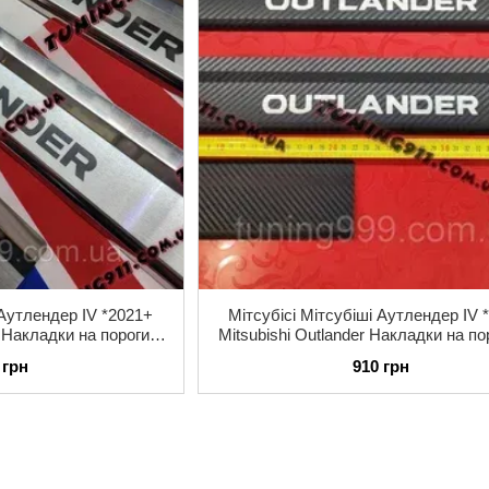
 Аутлендер IV *2021+
Мітсубісі Мітсубіші Аутлендер IV 
r Накладки на пороги
Mitsubishi Outlander Накладки на по
 комплект 4 одиниці
КАРБОН Premium з логотипом комп
 грн
910 грн
одиниці