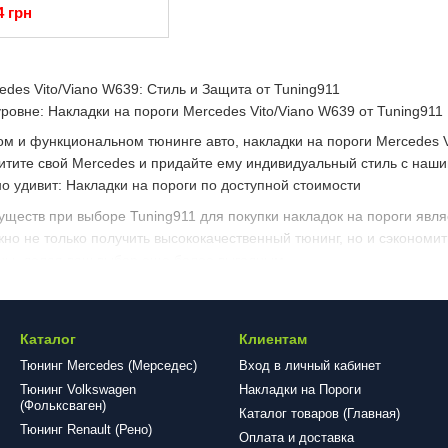
Viano премиум ТУРЦИЯ
4 грн
edes Vito/Viano W639: Стиль и Защита от Tuning911
ровне: Накладки на пороги Mercedes Vito/Viano W639 от Tuning911
ном и функциональном тюнинге авто, накладки на пороги Mercedes 
итите свой Mercedes и придайте ему индивидуальный стиль с наш
но удивит: Накладки на пороги по доступной стоимости
ществ при выборе Tuning911 для покупки накладок на пороги явля
но не только получить высококачественный тюнинг, но и сэкономит
ны, делая ваш выбор еще более выгодным.
на пороги: Функциональность и Стиль
ин: Наши накладки эффективно защищают пороги от царапин и уда
крытия.
Каталог
Клиентам
Накладки не только функциональные, но и стильные. Они придают
Тюнинг Mercedes (Мерседес)
Вход в личный кабинет
Тюнинг Volkswagen
Накладки на Пороги
ладки легко устанавливаются и не требуют специальных навыков. 
(Фольксваген)
Каталог товаров (Главная)
ороги Mercedes Vito/Viano W639: Просто и Удобно
Тюнинг Renault (Рено)
Оплата и доставка