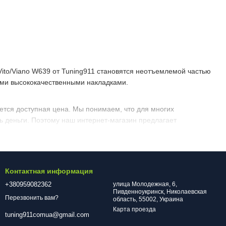
Vito/Viano W639 от Tuning911 становятся неотъемлемой частью
ими высококачественными накладками.
ется доступная цена. Мы понимаем, что для многих
ь деньги. Поэтому наш интернет-магазин предлагает
ров. Это особенно актуально в условиях парковок и
Контактная информация
 вашему авто элегантности и завершенности.
+380959082362
улица Молодежная, 6,
Пивденноукринск, Николаевская
Перезвонить вам?
Вы сможете сделать это самостоятельно за несколько минут.
область, 55002, Украина
Карта проезда
tuning911comua@gmail.com