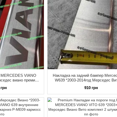
ги MERCEDES VIANO
Накладка на задний бампер Merced
ерседес виано премиум
W639 *2003-2014год Мерседес Ви
готипом 2штуки
Премиум Нержавейка с логоти
 грн
910 грн