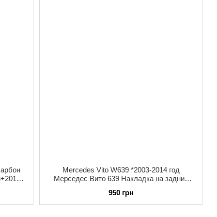
Карбон
Mercedes Vito W639 *2003-2014 год
+2014г
Мерседес Вито 639 Накладка на задний
 штуки
бампер Полированная Нержавейка с лого
950 грн