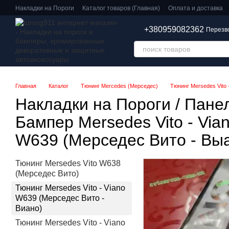
Перейти к основному контенту
Накладки на Пороги
Каталог товаров (Главная)
Оплата и доставка
+380959082362
Перезв
Главная
Каталог
Тюнинг Mercedes (Мерседес)
Тюнинг Mersedes Vito 
Накладки на Пороги / Панел
Бампер Mersedes Vito - Via
W639 (Мерседес Вито - Вы
Тюнинг Mersedes Vito W638
(Мерседес Вито)
Тюнинг Mersedes Vito - Viano
W639 (Мерседес Вито -
Виано)
Тюнинг Mersedes Vito - Viano