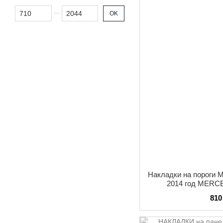
От Цена, грн
До Цена, грн
OK
Накладки на пороги 
2014 год MERC
внутренние защитны
810