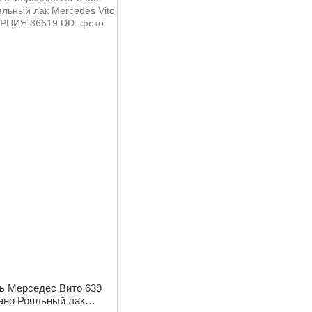
ь Мерседес Вито 639
иано Рояльный лак