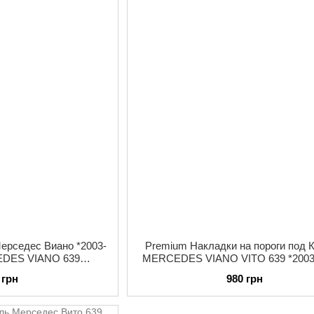
Мерседес Виано *2003-
Premium Накладки на пороги под 
EDES VIANO 639
MERCEDES VIANO VITO 639 *2003
е накладки на карниз
Мерседес Виано Вито комплект 2
 грн
980 грн