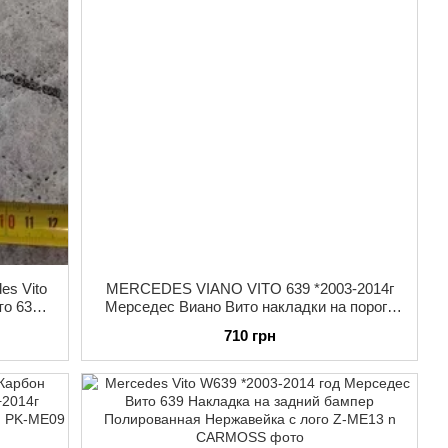
es Vito
MERCEDES VIANO VITO 639 *2003-2014г
то 639
Мерседес Виано Вито накладки на пороги
пом
Сатиновая НЕРЖ 2шт с логотипом
710 грн