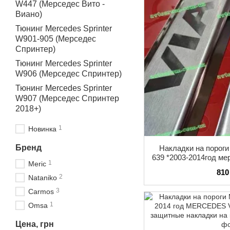
W447 (Мерседес Вито -
Виано)
Тюнинг Mercedes Sprinter
W901-905 (Мерседес
Спринтер)
Тюнинг Mercedes Sprinter
W906 (Мерседес Спринтер)
Тюнинг Mercedes Sprinter
W907 (Мерседес Спринтер
2018+)
1
Новинка
Бренд
Накладки на поро
639 *2003-2014год м
1
Meric
комплект с ло
810
2
Nataniko
3
Carmos
1
Omsa
Цена, грн