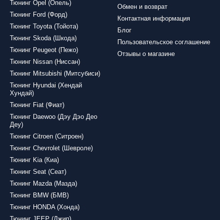
Тюнинг Opel (Опель)
и от Tuning911 - это легко. Посетите наш интернет-магазин, выбер
Обмен и возврат
ыструю доставку и высокий уровень обслуживания.
Тюнинг Ford (Форд)
Контактная информация
Тюнинг Toyota (Тойота)
 - накладки на пороги Mercedes Vito/Viano W639 от Tuning911 - э
Блог
Тюнинг Skoda (Шкода)
деальном состоянии.
Пользовательское соглашение
Тюнинг Peugeot (Пежо)
Отзывы о магазине
Тюнинг Nissan (Ниссан)
Тюнинг Mitsubishi (Митсубиси)
Тюнинг Hyundai (Хендай
Хундай)
Тюнинг Fiat (Фиат)
Тюнинг Daewoo (Дэу Дэо Део
Деу)
Тюнинг Citroen (Ситроен)
Тюнинг Chevrolet (Шевроле)
Тюнинг Kia (Киа)
Тюнинг Seat (Сеат)
Тюнинг Mazda (Мазда)
Тюнинг BMW (БМВ)
Тюнинг HONDA (Хонда)
Тюнинг JEEP (Джип)