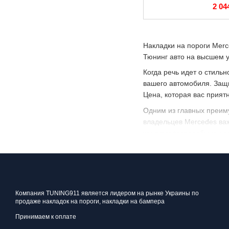
Mercedes Vito 639 
2 04
Накладки на пороги Merc
Тюнинг авто на высшем у
Когда речь идет о стиль
вашего автомобиля. Защ
Цена, которая вас прият
Одним из главных преиму
владельцев Mercedes важ
конкурентоспособные це
Почему именно накладки 
Защита порогов от царап
перепадов дорожного по
Стильный внешний вид: 
Компания TUNING911 является лидером на рынке Украины по
Легкость установки: Нак
продаже накладок на пороги, накладки на бампера
Принимаем к оплате
Как купить накладки на п