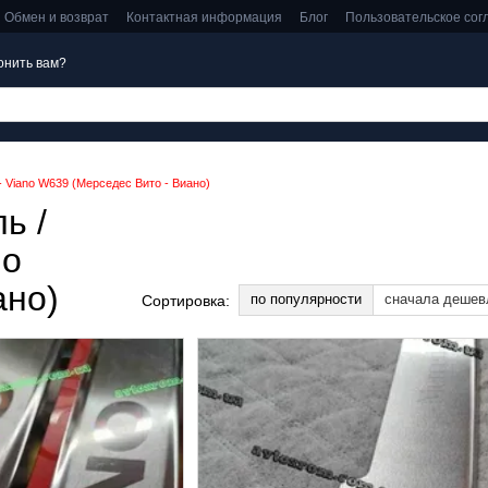
Обмен и возврат
Контактная информация
Блог
Пользовательское со
онить вам?
- Viano W639 (Мерседес Вито - Виано)
ь /
no
ано)
по популярности
сначала дешев
Сортировка: