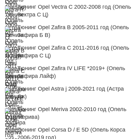
Тюнинг Opel Vectra C 2002-2008 год (Опель
Вектра С Ц)
Тюнинг Opel Zafira B 2005-2011 год (Опель
Зафира Б В)
Тюнинг Opel Zafira C 2011-2016 год (Опель
Зафира С Ц)
Тюнинг Opel Zafira IV LIFE *2019+ (Опель
Зафира Лайф)
Тюнинг Opel Astra j 2009-2021 год (Астра
Дж)
Тюнинг Opel Meriva 2002-2010 год (Опель
Мерива)
Тюнинг Opel Corsa D / E 5D (Опель Корса
2006-2019 год)