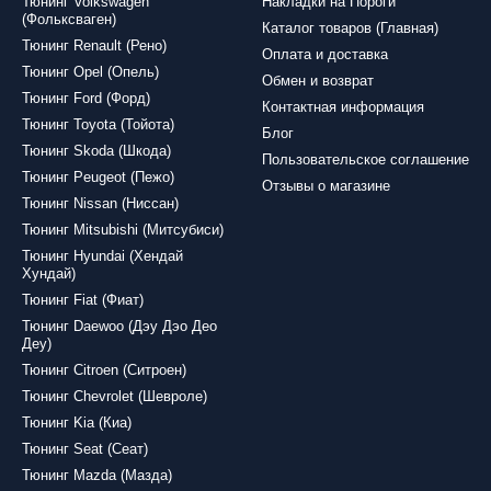
Тюнинг Volkswagen
Накладки на Пороги
(Фольксваген)
Каталог товаров (Главная)
Тюнинг Renault (Рено)
Оплата и доставка
Тюнинг Opel (Опель)
Обмен и возврат
Тюнинг Ford (Форд)
Контактная информация
Тюнинг Toyota (Тойота)
Блог
Тюнинг Skoda (Шкода)
Пользовательское соглашение
Тюнинг Peugeot (Пежо)
Отзывы о магазине
Тюнинг Nissan (Ниссан)
Тюнинг Mitsubishi (Митсубиси)
Тюнинг Hyundai (Хендай
Хундай)
Тюнинг Fiat (Фиат)
Тюнинг Daewoo (Дэу Дэо Део
Деу)
Тюнинг Citroen (Ситроен)
Тюнинг Chevrolet (Шевроле)
Тюнинг Kia (Киа)
Тюнинг Seat (Сеат)
Тюнинг Mazda (Мазда)