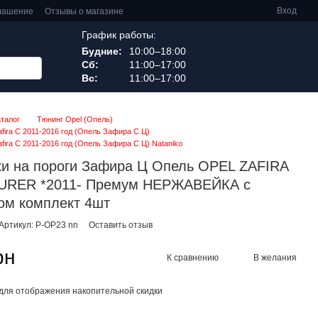
Вход
глашение
Отзывы о магазине
График работы:
Будние:
10:00–18:00
Сб:
11:00–17:00
Вс:
11:00–17:00
аталог
Тюнинг Opel (Опель)
afira C 2011-2016 год (Опель Зафира С Ц)
fira C 2011-2016 год (Опель Зафира С Ц) Nataniko
и на пороги Зафира Ц Опель OPEL ZAFIRA
TOURER *2011- Премум НЕРЖАВЕЙКА с
ом комплект 4шт
Артикул: P-OP23 nn
Оставить отзыв
рн
К сравнению
В желания
для отображения накопительной скидки