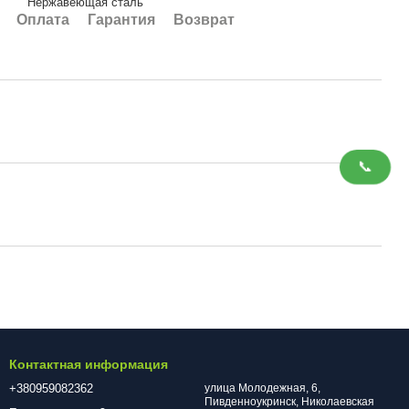
Нержавеющая сталь
Оплата
Гарантия
Возврат
📞
Контактная информация
+380959082362
улица Молодежная, 6,
Пивденноукринск, Николаевская