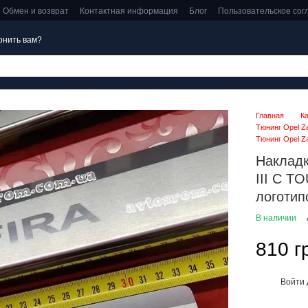
Обмен и возврат
Контактная информация
Блог
Пользовательское со
онить вам?
Главная
К
Тюнинг Opel Z
Тюнинг Opel Za
Накладк
III C 
логотип
В наличии
810 г
Войти
%