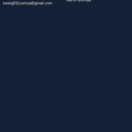
Карта проезда
tuning911comua@gmail.com