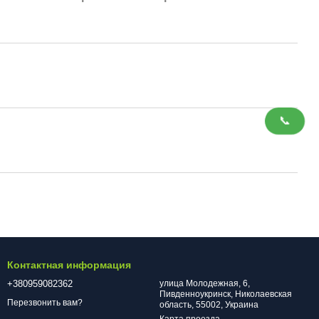
📞
Контактная информация
+380959082362
улица Молодежная, 6,
Пивденноукринск, Николаевская
Перезвонить вам?
область, 55002, Украина