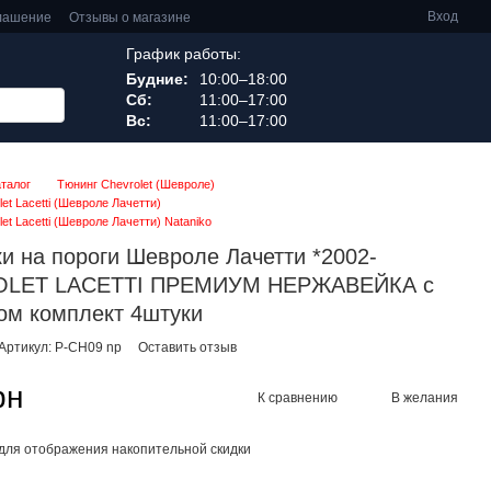
Вход
глашение
Отзывы о магазине
График работы:
Будние:
10:00–18:00
Сб:
11:00–17:00
Вс:
11:00–17:00
аталог
Тюнинг Chevrolet (Шевроле)
et Lacetti (Шевроле Лачетти)
et Lacetti (Шевроле Лачетти) Nataniko
и на пороги Шевроле Лачетти *2002-
LET LACETTI ПРЕМИУМ НЕРЖАВЕЙКА с
ом комплект 4штуки
Артикул: P-CH09 np
Оставить отзыв
рн
К сравнению
В желания
для отображения накопительной скидки