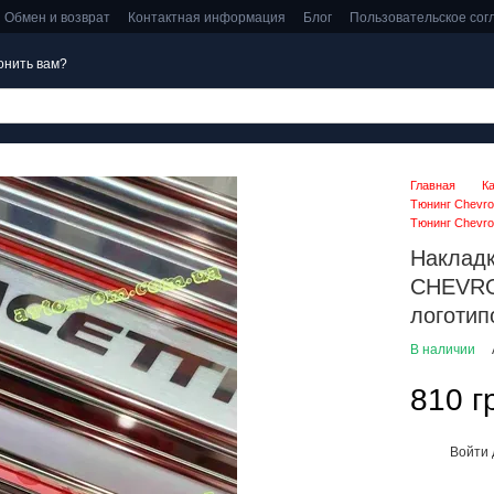
Обмен и возврат
Контактная информация
Блог
Пользовательское со
онить вам?
Главная
К
Тюнинг Chevrol
Тюнинг Chevrol
Накладк
CHEVRO
логотип
В наличии
810 г
Войти
%