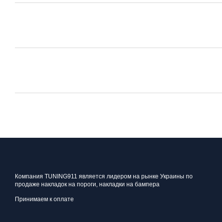
Компания TUNING911 является лидером на рынке Украины по
продаже накладок на пороги, накладки на бампера
Принимаем к оплате