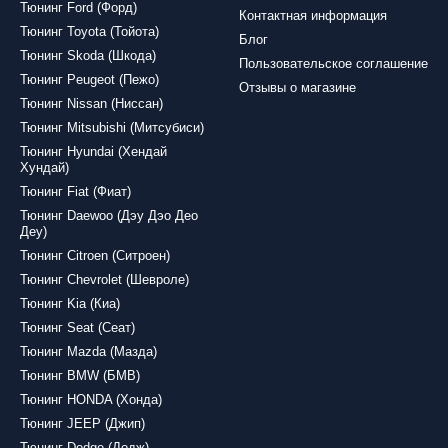
Тюнинг Ford (Форд)
Контактная информация
Тюнинг Toyota (Тойота)
Блог
Тюнинг Skoda (Шкода)
Пользовательское соглашение
Тюнинг Peugeot (Пежо)
Отзывы о магазине
Тюнинг Nissan (Ниссан)
Тюнинг Mitsubishi (Митсубиси)
Тюнинг Hyundai (Хендай
Хундай)
Тюнинг Fiat (Фиат)
Тюнинг Daewoo (Дэу Дэо Део
Деу)
Тюнинг Citroen (Ситроен)
Тюнинг Chevrolet (Шевроле)
Тюнинг Kia (Киа)
Тюнинг Seat (Сеат)
Тюнинг Mazda (Мазда)
Тюнинг BMW (БМВ)
Тюнинг HONDA (Хонда)
Тюнинг JEEP (Джип)
Тюнинг Dodge (Додж)