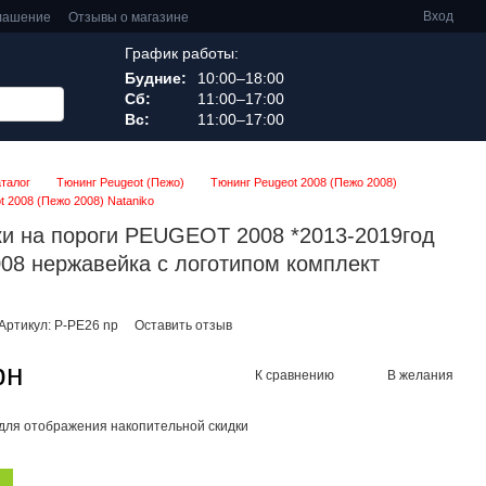
Вход
глашение
Отзывы о магазине
График работы:
Будние:
10:00–18:00
Сб:
11:00–17:00
Вс:
11:00–17:00
аталог
Тюнинг Peugeot (Пежо)
Тюнинг Peugeot 2008 (Пежо 2008)
t 2008 (Пежо 2008) Nataniko
и на пороги PEUGEOT 2008 *2013-2019год
08 нержавейка с логотипом комплект
Артикул: P-PE26 np
Оставить отзыв
рн
К сравнению
В желания
для отображения накопительной скидки