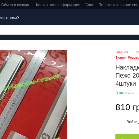
Обмен и возврат
Контактная информация
Блог
Пользовательское со
онить вам?
Главная
К
Тюнинг Peugeo
Накладк
Пежо 20
4штуки
В наличии
810 г
Войти
%