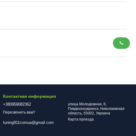
📞
Контактная информация
+380959082362
улица Молодежная, 6,
Пивденноукринск, Николаевская
Перезвонить вам?
область, 55002, Украина
Карта проезда
tuning911comua@gmail.com