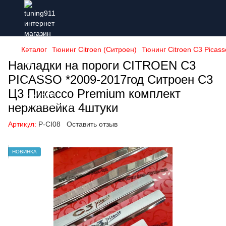
Каталог
Тюнинг Citroen (Ситроен)
Тюнинг Citroen C3 Picas
Накладки на пороги CITROEN C3
PICASSO *2009-2017год Ситроен С3
Ц3 Пикассо Premium комплект
нержавейка 4штуки
Артикул:
P-CI08
Оставить отзыв
НОВИНКА