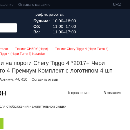
Вход
глашение
Отзывы о магазине
График работы:
Будние:
10:00–18:00
Сб:
11:00–17:00
Вс:
11:00–17:00
аталог
Тюнинг CHERY (Чери)
Тюнинг Chery Tiggo 4 (Чери Тигго 4)
iggo 4 (Чери Тигго 4) Nataniko
и на пороги Chery Tiggo 4 *2017+ Чери
иго 4 Премиум Комплект с логотипом 4 шт
Артикул: P-CR10
Оставить отзыв
рн
К сравнению
В желания
для отображения накопительной скидки