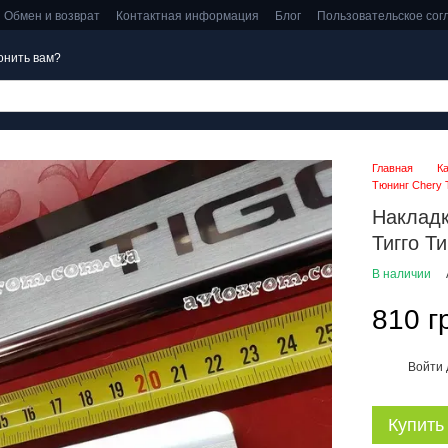
Обмен и возврат
Контактная информация
Блог
Пользовательское со
онить вам?
Главная
К
Тюнинг Chery T
Накладк
Тигго Т
В наличии
810 г
Войти
%
Купить