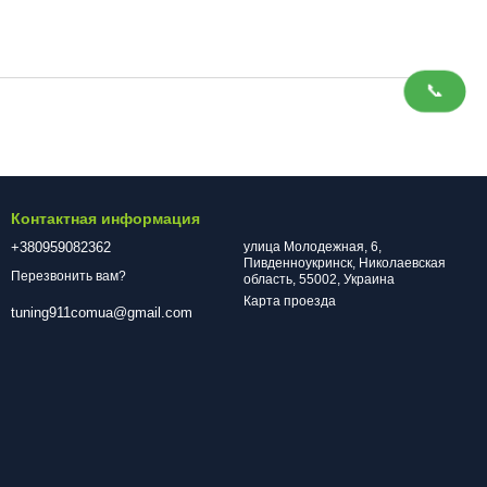
📞
Контактная информация
+380959082362
улица Молодежная, 6,
Пивденноукринск, Николаевская
Перезвонить вам?
область, 55002, Украина
Карта проезда
tuning911comua@gmail.com