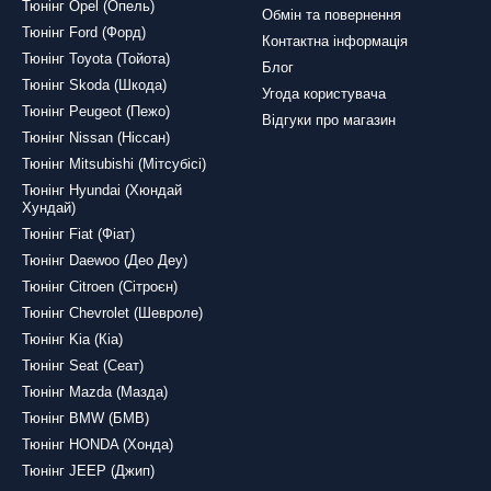
Тюнінг Opel (Опель)
Обмін та повернення
я Вашої Зручності: Отримайте Замовлення Швидко та Легко.
П
Тюнінг Ford (Форд)
Контактна інформація
у обробку та швидку доставку. Ми розуміємо, що для вас важливо 
Тюнінг Toyota (Тойота)
Блог
Тюнінг Skoda (Шкода)
ть: Накладки на Пороги для Toyota Rav 4 2013-2018 року
Угода користувача
Тюнінг Peugeot (Пежо)
Відгуки про магазин
oyota Rav 4 2013-2018 року від Tuning911 - це не просто тюнінгові 
Тюнінг Nissan (Ніссан)
 автомобіля.
Тюнінг Mitsubishi (Мітсубісі)
накладок на пороги для Toyota Rav 4 2013-2018 року від Tunin
Тюнінг Hyundai (Хюндай
Хундай)
 від Механічних Пошкоджень: Збережіть Ваш Автомобіль У Пе
Тюнінг Fiat (Фіат)
алів, гарантуючи надійний захист від подряпин, ударів та інших ме
Тюнінг Daewoo (Део Деу)
них Умов: Захист від Впливу Різних Погодних Умов.
Висока якіст
Тюнінг Citroen (Сітроєн)
тривалу службу.
Тюнінг Chevrolet (Шевроле)
Ідеальна Посадка: Додайте Стиль з Мінімальними Зусиллями.
Тюнінг Kia (Кіа)
ожен. Вони ідеально підходять за формою, додаючи стиль та функц
Тюнінг Seat (Сеат)
ів: Оберіть Той, який Підходить Вам.
Tuning911 пропонує широкий
Тюнінг Mazda (Мазда)
ідають вашому стилю та вподобанням.
Тюнінг BMW (БМВ)
4 2013-2018 років неповторним з накладками на пороги від Tuning911
Тюнінг HONDA (Хонда)
Тюнінг JEEP (Джип)