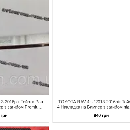
3-2016рік Тойота Рав
TOYOTA RAV-4 з *2013-2016рік Той
ер з загибом Premium
4 Накладка на Бампер з загибом пі
 з логотипом
Premium Нержавійка
 грн
940 грн