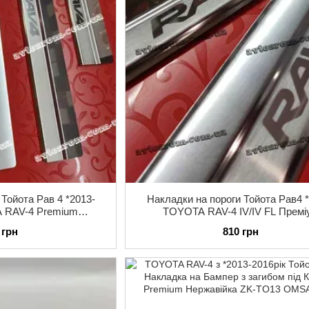
 Тойота Рав 4 *2013-
Накладки на пороги Тойота Рав4 
A RAV-4 Premium
TOYOTA RAV-4 IV/IV FL Премі
з логотипом 4штуки
нержавійка комплект з логоти
 грн
810 грн
Туреччина