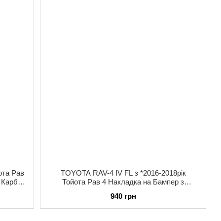
ота Рав
TOYOTA RAV-4 IV FL з *2016-2018рік
д Карбон
Тойота Рав 4 Накладка на Бампер з
загибом під Карбон Premium Нержавійка
940 грн