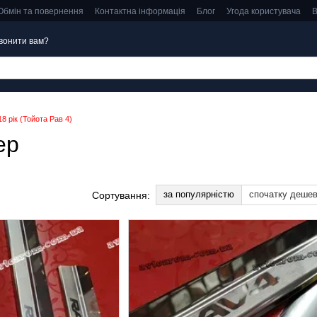
Обмін та повернення
Контактна інформація
Блог
Угода користувача
В
вонити вам?
8 рік (Тойота Рав 4)
ер
за популярністю
спочатку деше
Сортування: