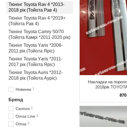
Тюнінг Toyota Rav 4 *2013-
2018 рік (Тойота Рав 4)
Тюнінг Toyota Rav 4 *2019+
(Тойота Рав 4)
Тюнінг Toyota Camry 50/70
(Тойота Камрі *2011-2020 рік)
Тюнінг Toyota Yaris *2006-
2011 рік (Тойота Яріс)
Тюнінг Toyota Yaris *2011-
2017 рік (Тойота Яріс)
Тюнінг Toyota Auris *2012-
2018 рік (Тойота Ауріс)
Накладки на пороги
2018рік TOYOT
1
Новинка
нержавіюча сталь 
870
Бренд
1
Carmos
3
Omsa Line
3
Omsa