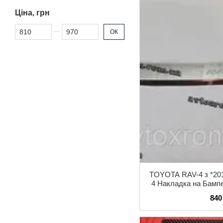
Ціна, грн
Від Ціна, грн
До Ціна, грн
ОК
TOYOTA RAV-4 з *201
4 Накладка на Бамп
Нержавійка
840