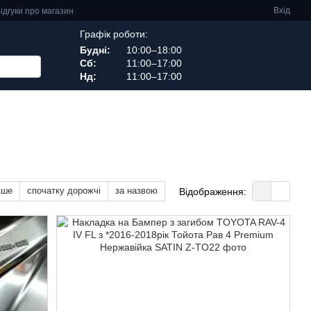
Вхід
ідгуки про магазин
Графік роботи:
Будні:
10:00–18:00
Сб:
11:00–17:00
Нд:
11:00–17:00
вше
спочатку дорожчі
за назвою
Відображення: