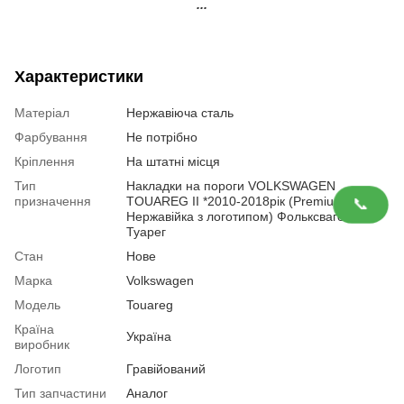
...
Характеристики
Матеріал
Нержавіюча сталь
Фарбування
Не потрібно
Кріплення
На штатні місця
Тип
Накладки на пороги VOLKSWAGEN
призначення
TOUAREG II *2010-2018рік (Premium
📞
Нержавійка з логотипом) Фольксваген
Туарег
Стан
Нове
Марка
Volkswagen
Модель
Touareg
Країна
Україна
виробник
Логотип
Гравійований
Тип запчастини
Аналог