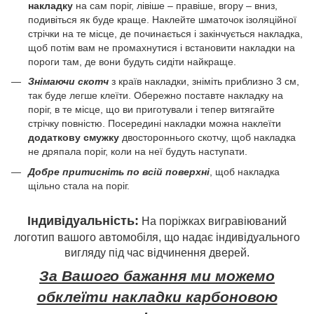
накладку
на сам поріг, лівіше – правіше, вгору – вниз,
подивіться як буде краще. Наклейте шматочок ізоляційної
стрічки на те місце, де починається і закінчується накладка,
щоб потім вам не промахнутися і встановити накладки на
пороги там, де вони будуть сидіти найкраще.
Знімаючи скотч
з країв накладки, зніміть приблизно 3 см,
так буде легше клеїти. Обережно поставте накладку на
поріг, в те місце, що ви приготували і тепер витягайте
стрічку повністю. Посередині накладки можна наклеїти
додаткову смужку
двостороннього скотчу, щоб накладка
не дряпала поріг, коли на неї будуть наступати.
Добре притисніть по всій поверхні
, щоб накладка
щільно стала на поріг.
Індивідуальність:
На поріжках вигравіюваний
логотип вашого автомобіля, що надає індивідуального
вигляду під час відчинення дверей.
За Вашого бажання ми можемо
обклеїти накладки карбоновою