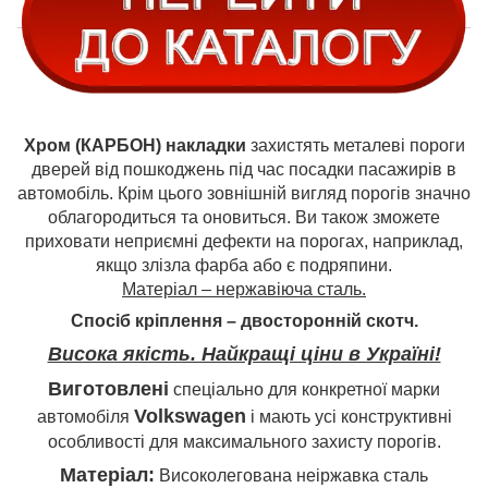
Хром (КАРБОН) накладки
захистять металеві пороги
дверей від пошкоджень під час посадки пасажирів в
автомобіль. Крім цього зовнішній вигляд порогів значно
облагородиться та оновиться. Ви також зможете
приховати неприємні дефекти на порогах, наприклад,
якщо злізла фарба або є подряпини.
Матеріал – нержавіюча сталь.
Спосіб кріплення – двосторонній скотч.
Висока якість. Найкращі ціни в Україні!
Виготовлені
спеціально для конкретної марки
Volkswagen
автомобіля
і мають усі конструктивні
особливості для максимального захисту порогів.
Матеріал:
Високолегована неіржавка сталь