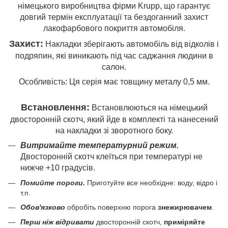
німецького виробництва фірми Krupp, що гарантує
довгий термін експлуатації та бездоганний захист
лакофарбового покриття автомобіля.
Захист:
Накладки зберігають автомобіль від відколів і
подряпин, які виникають під час саджання людини в
салон.
Особливість: Ця серія має товщину металу 0,5 мм.
Встановлення:
Встановлюються на німецький
двосторонній скотч, який йде в комплекті та нанесений
на накладки зі зворотного боку.
Витримайте температурний режим.
Двосторонній скотч клеїться при температурі не
нижче +10 градусів.
Помийте пороги.
Приготуйте все необхідне: воду, відро і
т.п.
Обов'язково
обробіть поверхню порога
знежирювачем
.
Перш ніж відривати
двосторонній скотч,
приміряйте