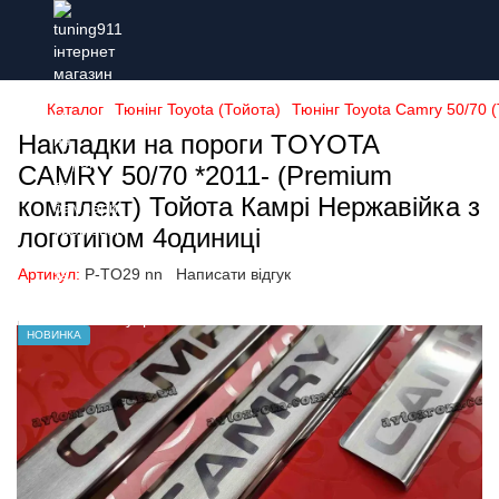
Каталог
Тюнінг Toyota (Тойота)
Тюнінг Toyota Camry 50/70 (
Накладки на пороги TOYOTA
CAMRY 50/70 *2011- (Premium
комплект) Тойота Камрі Нержавійка з
логотипом 4одиниці
Артикул:
P-TO29 nn
Написати відгук
НОВИНКА