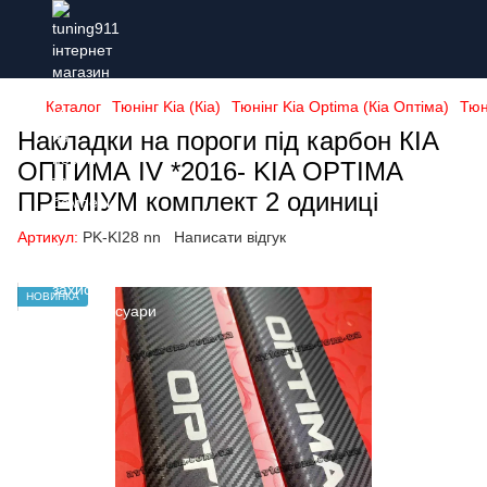
Каталог
Тюнінг Kia (Кіа)
Тюнінг Kia Optima (Кіа Оптіма)
Тюн
Накладки на пороги під карбон КІА
ОПТИМА IV *2016- KIA OPTIMA
ПРЕМІУМ комплект 2 одиниці
Артикул:
PK-KI28 nn
Написати відгук
НОВИНКА