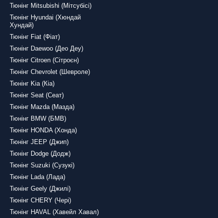
Тюнінг Mitsubishi (Мітсубісі)
Тюнінг Hyundai (Хюндай
Хундай)
Тюнінг Fiat (Фіат)
Тюнінг Daewoo (Део Деу)
Тюнінг Citroen (Сітроєн)
Тюнінг Chevrolet (Шевроле)
Тюнінг Kia (Кіа)
Тюнінг Seat (Сеат)
Тюнінг Mazda (Мазда)
Тюнінг BMW (БМВ)
Тюнінг HONDA (Хонда)
Тюнінг JEEP (Джип)
Тюнінг Dodge (Додж)
Тюнінг Suzuki (Сузукі)
Тюнінг Lada (Лада)
Тюнінг Geely (Джилі)
Тюнінг CHERY (Чері)
Тюнінг HAVAL (Хавейл Хавал)