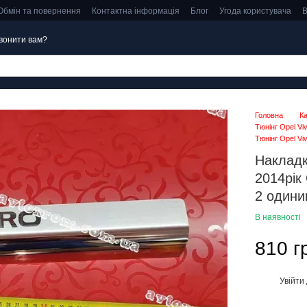
Обмін та повернення
Контактна інформація
Блог
Угода користувача
В
вонити вам?
Головна
К
Тюнінг Opel Vi
Тюнінг Opel Vi
Накладк
2014рік
2 одини
В наявності
810 г
Увійти
%