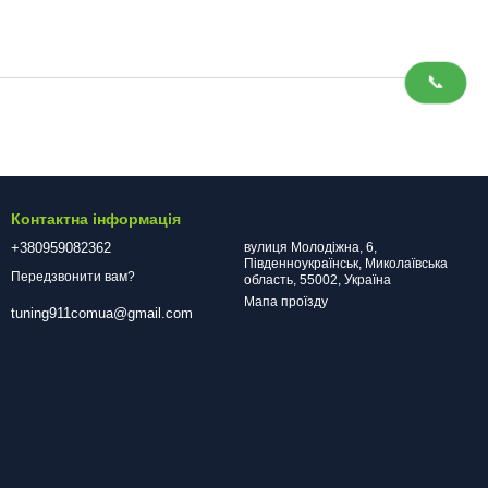
📞
Контактна інформація
+380959082362
вулиця Молодіжна, 6,
Південноукраїнськ, Миколаївська
Передзвонити вам?
область, 55002, Україна
Мапа проїзду
tuning911comua@gmail.com