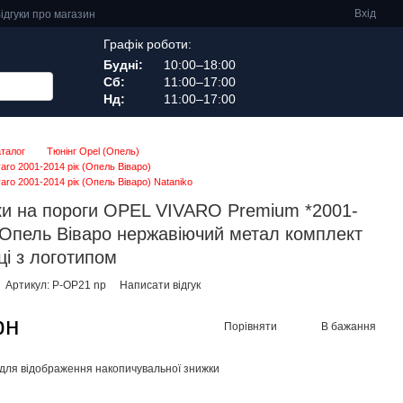
Вхід
ідгуки про магазин
Графік роботи:
Будні:
10:00–18:00
Сб:
11:00–17:00
Нд:
11:00–17:00
аталог
Тюнінг Opel (Опель)
varo 2001-2014 рік (Опель Віваро)
varo 2001-2014 рік (Опель Віваро) Nataniko
и на пороги OPEL VIVARO Premium *2001-
 Опель Віваро нержавіючий метал комплект
ці з логотипом
Артикул: P-OP21 np
Написати відгук
рн
Порівняти
В бажання
для відображення накопичувальної знижки