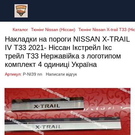
Каталог
Тюнінг Nissan (Ніссан)
Тюнінг Nissan X-trail T33 (Н
Накладки на пороги NISSAN X-TRAIL
IV T33 2021- Ніссан Ікстрейл Ікс
трейл Т33 Нержавійка з логотипом
комплект 4 одиниці Україна
Артикул:
P-NI39 nn
Написати відгук