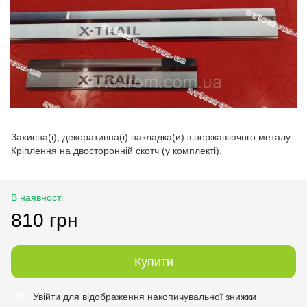
Захисна(і), декоративна(і) накладка(и) з нержавіючого металу.
Кріплення на двосторонній скотч (у комплекті).
В наявності
810 грн
Купити
Увійти
для відображення накопичувальної знижки
%