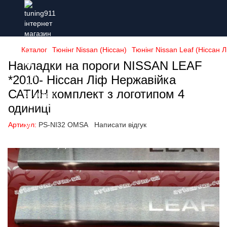
Каталог
Тюнінг Nissan (Ніссан)
Тюнінг Nissan Leaf (Ніссан Л
Накладки на пороги NISSAN LEAF
*2010- Ніссан Ліф Нержавійка
САТИН комплект з логотипом 4
одиниці
Артикул:
PS-NI32 OMSA
Написати відгук