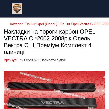
Каталог
Тюнінг Opel (Опель)
Тюнінг Opel Vectra C 2002-200
Накладки на пороги карбон OPEL
VECTRA C *2002-2008рік Опель
Вектра С Ц Преміум Комплект 4
одиниці
Артикул:
PK-OP20 nk
Написати відгук