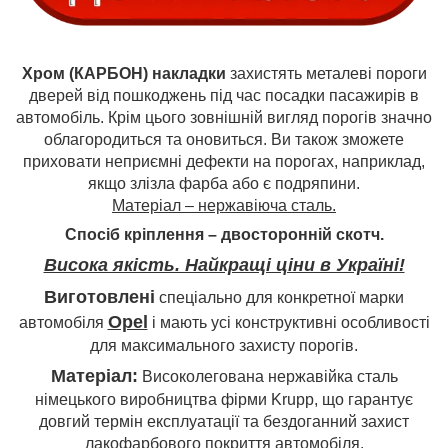
Хром (КАРБОН) накладки
захистять металеві пороги
дверей від пошкоджень під час посадки пасажирів в
автомобіль. Крім цього зовнішній вигляд порогів значно
облагородиться та оновиться. Ви також зможете
приховати неприємні дефекти на порогах, наприклад,
якщо злізла фарба або є подряпини.
Матеріал – нержавіюча сталь.
Спосіб кріплення – двосторонній скотч.
Висока якість. Найкращі ціни в Україні!
Виготовлені
спеціально для конкретної марки
Opel
автомобіля
і мають усі конструктивні особливості
для максимального захисту порогів.
Матеріал:
Високолегована нержавійка сталь
німецького виробництва фірми Krupp, що гарантує
довгий термін експлуатації та бездоганний захист
лакофарбового покриття автомобіля.