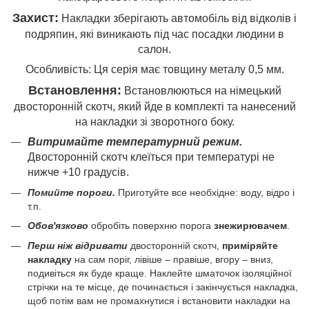
Захист:
Накладки зберігають автомобіль від відколів і
подряпин, які виникають під час посадки людини в
салон.
Особливість: Ця серія має товщину металу 0,5 мм.
Встановлення:
Встановлюються на німецький
двосторонній скотч, який йде в комплекті та нанесений
на накладки зі зворотного боку.
Витримайте температурний режим.
Двосторонній скотч клеїться при температурі не
нижче +10 градусів.
Помийте пороги.
Приготуйте все необхідне: воду, відро і
т.п.
Обов'язково
обробіть поверхню порога
знежирювачем
.
Перш ніж відривати
двосторонній скотч,
приміряйте
накладку
на сам поріг, лівіше – правіше, вгору – вниз,
подивіться як буде краще. Наклейте шматочок ізоляційної
стрічки на те місце, де починається і закінчується накладка,
щоб потім вам не промахнутися і встановити накладки на