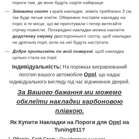
пороги там, де вони будуть сидіти найкраще.
Знімаючи скотч
з країв накладки, зніміть приблизно 3 см,
так буде легше клеїти. Обережно поставте накладку на
поріг, в те місце, що ви приготували і тепер витягайте
стрічку повністю. Посередині накладки можна наклеїти
додаткову смужку
двостороннього скотчу, щоб накладка
не дряпала поріг, коли на неї будуть наступати.
Добре притисніть по всій поверхні
, щоб накладка
щільно стала на поріг.
Індивідуальність:
На поріжках вигравіюваний
Opel
логотип вашого автомобіля
, що надає
індивідуального вигляду під час відчинення дверей.
За Вашого бажання ми можемо
обклеїти накладки карбоновою
плівкою.
Як Купити Накладки на Пороги для
Opel
на
Tuning911?
Оберіть Свій Стиль:
Ознайомтеся з нашим