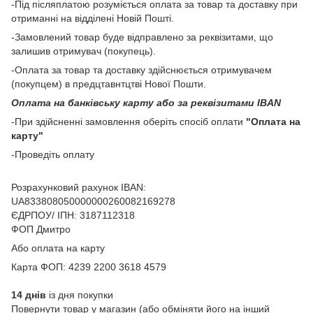
-Під післяплатою розуміється оплата за товар та доставку при
отриманні на відділені Новій Пошті.
-Замовлений товар буде відправлено за реквізитами, що
залишив отримувач (покупець).
-Оплата за товар та доставку здійснюється отримувачем
(покупцем) в предцтавнтцтві Нової Пошти.
Оплата на банківську карту або за реквізитами IBAN
-При здійсненні замовлення оберіть спосіб оплати
"Оплата на
карту"
-Проведіть оплату
Розрахунковий рахунок IBAN:
UA833808050000000260082169278
ЄДРПОУ/ ІПН: 3187112318
ФОП Дмитро
Або оплата на карту
Карта ФОП: 4239 2200 3618 4579
14 днів
із дня покупки
Повернути товар у магазин (або обміняти його на інший