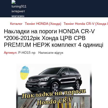
Каталог
Тюнінг HONDA (Хонда)
Тюнінг Honda CR-V (Хонда 
Накладки на пороги HONDA CR-V
*2006-2012рік Хонда ЦРВ СРВ
PREMIUM НЕРЖ комплект 4 одиниці
Артикул:
P-HO15 np
Написати відгук