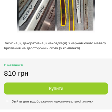
Захисна(і), декоративна(і) накладка(и) з нержавіючого металу.
Кріплення на двосторонній скотч (у комплекті).
В наявності
810 грн
Купити
Увійти
для відображення накопичувальної знижки
%