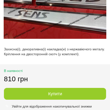
Захисна(і), декоративна(і) накладка(и) з нержавіючого металу.
Кріплення на двосторонній скотч (у комплекті).
В наявності
810 грн
Купити
Увійти
для відображення накопичувальної знижки
%