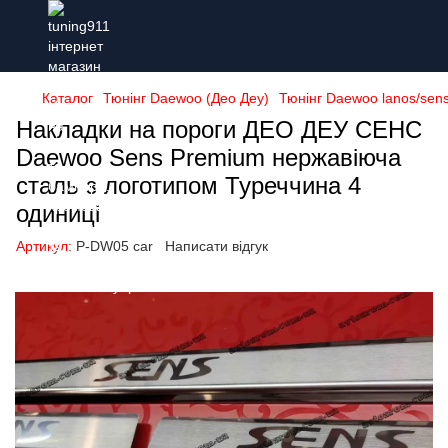
Каталог
Тюнінг Daewoo (Део Деу)
Тюнінг Daewoo lanos/sens
Накладки на пороги ДЕО ДЕУ СЕНС
Daewoo Sens Premium нержавіюча
сталь з логотипом Туреччина 4
одиниці
Артикул:
P-DW05 car
Написати відгук