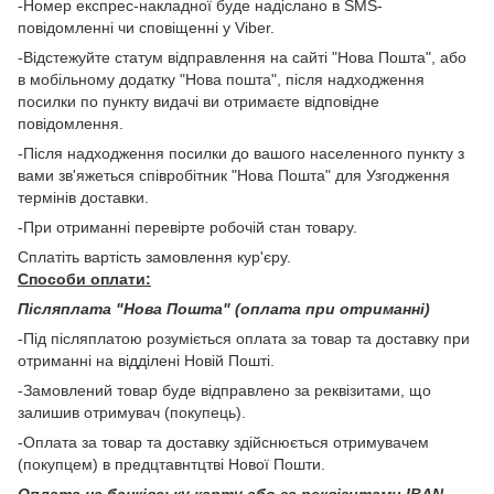
-Номер експрес-накладної буде надіслано в SMS-
повідомленні чи сповіщенні у Viber.
-Відстежуйте статум відправлення на сайті "Нова Пошта", або
в мобільному додатку "Нова пошта", після надходження
посилки по пункту видачі ви отримаєте відповідне
повідомлення.
-Після надходження посилки до вашого населенного пункту з
вами зв'яжеться співробітник "Нова Пошта" для Узгодження
термінів доставки.
-При отриманні перевірте робочій стан товару.
Сплатіть вартість замовлення кур'єру.
Способи оплати:
Післяплата "Нова Пошта" (оплата при отриманні)
-Під післяплатою розуміється оплата за товар та доставку при
отриманні на відділені Новій Пошті.
-Замовлений товар буде відправлено за реквізитами, що
залишив отримувач (покупець).
-Оплата за товар та доставку здійснюється отримувачем
(покупцем) в предцтавнтцтві Нової Пошти.
Оплата на банківську карту або за реквізитами IBAN