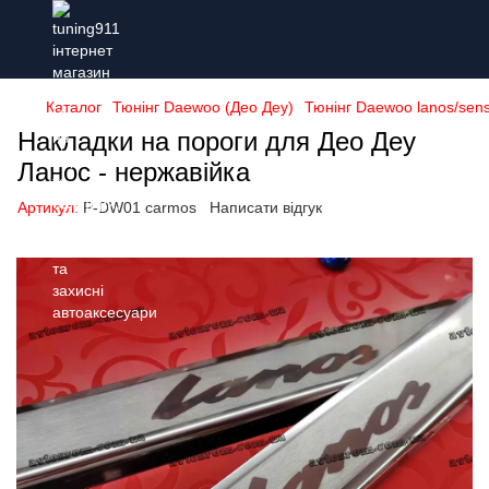
Каталог
Тюнінг Daewoo (Део Деу)
Тюнінг Daewoo lanos/sens
Накладки на пороги для Део Деу
Ланос - нержавійка
Артикул:
P-DW01 carmos
Написати відгук