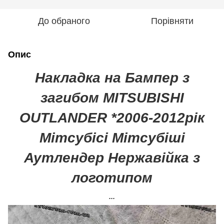
До обраного
Порівняти
Опис
Накладка на Бампер з
загибом MITSUBISHI
OUTLANDER *2006-2012рік
Мітсубісі Мітсубіші
Аутлендер Нержавійка з
логотипом
...