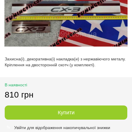
Захисна(і), декоративна(і) накладка(и) з нержавіючого металу.
Кріплення на двосторонній скотч (у комплекті).
В наявності
810 грн
Купити
Увійти
для відображення накопичувальної знижки
%