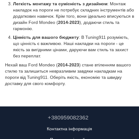
Легкість монтажу та сумісність з дизайном
: Монтаж
накладок на пороги не потребує складних інструментів або
додаткових навичок. Крім того, вони ідеально вписуються в
дизайн Ford Mondeo (
2014-2023
), додаючи стиль та
гармонію.
Цінність для вашого бюджету
: В Tuning911 розуміють,
що цінність є важливою. Наші накладки на пороги - це
якість за вигідними цінами, даруючи вам стиль та захист
без переплат.
Нехай ваш Ford Mondeo (
2014-2023
) стане втіленням вашого
стилю та залишиться невразливим завдяки накладкам на
пороги від Tuning911. Оберіть якість, економію та швидку
доставку для свого комфорту.
+380959082362
Контактна інформація