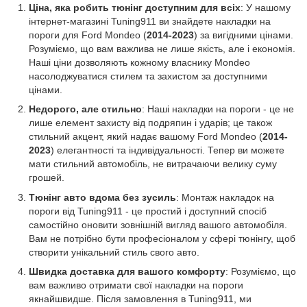
Ціна, яка робить тюнінг доступним для всіх
: У нашому
інтернет-магазині Tuning911 ви знайдете накладки на
пороги для Ford Mondeo (
2014-2023
) за вигідними цінами.
Розуміємо, що вам важлива не лише якість, але і економія.
Наші ціни дозволяють кожному власнику Mondeo
насолоджуватися стилем та захистом за доступними
цінами.
Недорого, але стильно
: Наші накладки на пороги - це не
лише елемент захисту від подряпин і ударів; це також
стильний акцент, який надає вашому Ford Mondeo (
2014-
2023
) елегантності та індивідуальності. Тепер ви можете
мати стильний автомобіль, не витрачаючи велику суму
грошей.
Тюнінг авто вдома без зусиль
: Монтаж накладок на
пороги від Tuning911 - це простий і доступний спосіб
самостійно оновити зовнішній вигляд вашого автомобіля.
Вам не потрібно бути професіоналом у сфері тюнінгу, щоб
створити унікальний стиль свого авто.
Швидка доставка для вашого комфорту
: Розуміємо, що
вам важливо отримати свої накладки на пороги
якнайшвидше. Після замовлення в Tuning911, ми