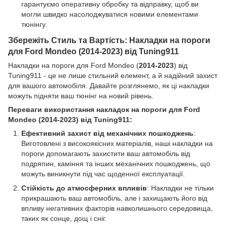
гарантуємо оперативну обробку та відправку, щоб ви
могли швидко насолоджуватися новими елементами
тюнінгу.
Збережіть Стиль та Вартість: Накладки на пороги
для Ford Mondeo (2014-2023) від Tuning911
Накладки на пороги для Ford Mondeo (
2014-2023
) від
Tuning911 - це не лише стильний елемент, а й надійний захист
для вашого автомобіля. Давайте розглянемо, як ці накладки
можуть підняти ваш тюнінг на новий рівень.
Переваги використання накладок на пороги для Ford
Mondeo (2014-2023) від Tuning911:
Ефективний захист від механічних пошкоджень
:
Виготовлені з високоякісних матеріалів, наші накладки на
пороги допомагають захистити ваш автомобіль від
подряпин, каміння та інших механічних пошкоджень, що
можуть виникнути під час щоденної експлуатації.
Стійкість до атмосферних впливів
: Накладки не тільки
прикрашають ваш автомобіль, але і захищають його від
впливу негативних факторів навколишнього середовища,
таких як сонце, дощ і сніг.