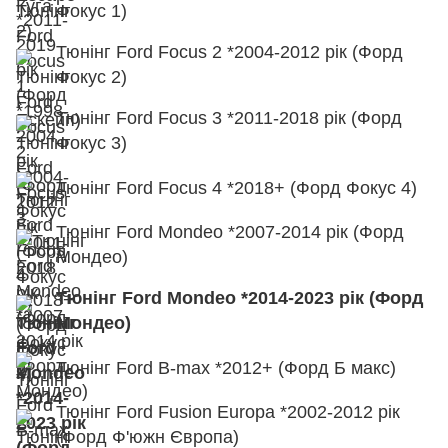
Фокус 1)
Тюнінг Ford Focus 2 *2004-2012 рік (Форд
Фокус 2)
Тюнінг Ford Focus 3 *2011-2018 рік (Форд
Фокус 3)
Тюнінг Ford Focus 4 *2018+ (Форд Фокус 4)
Тюнінг Ford Mondeo *2007-2014 рік (Форд
Мондео)
Тюнінг Ford Mondeo *2014-2023 рік (Форд
Мондео)
Тюнінг Ford B-max *2012+ (Форд Б макс)
Тюнінг Ford Fusion Europa *2002-2012 рік
(Форд Ф'южн Європа)